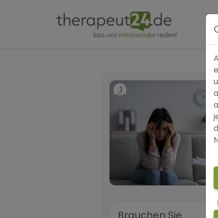
A
e
u
a
a
j
d
N
Brauchen Sie