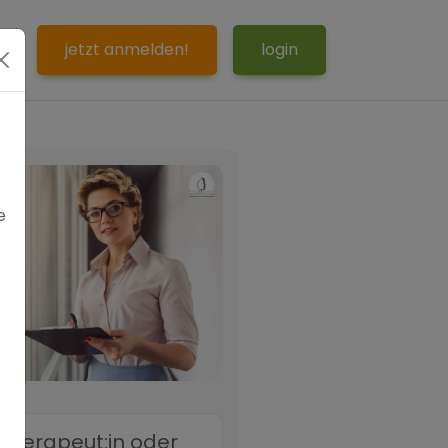
jetzt anmelden!
login
e
 Therapeut:in oder