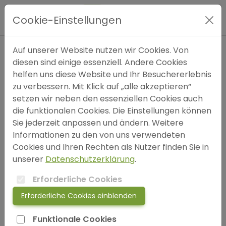
Hauptmenü
Cookie-Einstellungen
Expertensuche
Auf unserer Website nutzen wir Cookies. Von
diesen sind einige essenziell. Andere Cookies
Häufig gestellte Fragen –
helfen uns diese Website und Ihr Besuchererlebnis
Blog
therapeut24.de
zu verbessern. Mit Klick auf „alle akzeptieren“
setzen wir neben den essenziellen Cookies auch
FAQ
die funktionalen Cookies. Die Einstellungen können
Sie jederzeit anpassen und ändern. Weitere
Informationen zu den von uns verwendeten
SOS
Cookies und Ihren Rechten als Nutzer finden Sie in
unserer
Datenschutzerklärung
.
FAQ für Therapeuten & Coaches
jetzt anmelden!
Erforderliche Cookies
Erforderliche Cookies einblenden
login
Wie hilft mir therapeut24, bei Google
Funktionale Cookies