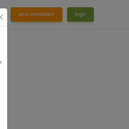
S
jetzt anmelden!
login
e
.