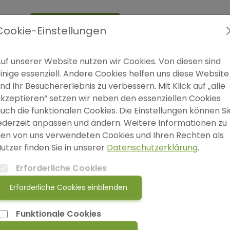
Expertensuche
Online
Shop
Blog
SO
Cookie-Einstellungen
uf unserer Website nutzen wir Cookies. Von diesen sind
inige essenziell. Andere Cookies helfen uns diese Website
Widerrufsbelehrung
nd Ihr Besuchererlebnis zu verbessern. Mit Klick auf „alle
kzeptieren“ setzen wir neben den essenziellen Cookies
uch die funktionalen Cookies. Die Einstellungen können Si
ederzeit anpassen und ändern. Weitere Informationen zu
en von uns verwendeten Cookies und Ihren Rechten als
utzer finden Sie in unserer
Datenschutzerklärung
.
Erforderliche Cookies
Erforderliche Cookies einblenden
Verbraucher haben ein vierzehntägiges Widerrufsrecht
Funktionale Cookies