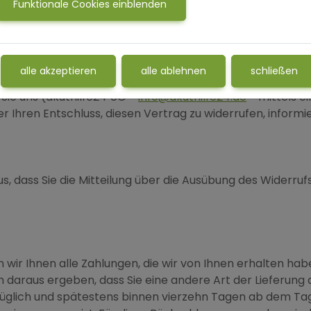
Funktionale Cookies einblenden
n ohne Angabe von Gründen diesen Vertrag zu widerrufen.
hnen benannter Dritter, der nicht der Beförderer ist, d
Widerrufsfrist mit Vertragsschluss, nicht mit Erhalt der W
alle akzeptieren
alle ablehnen
schließen
Sie uns (akuthilfe24 UG -
info@akuthilfe24.de
- mittels ei
er Ihren Entschluss, diesen Vertrag zu widerrufen, inform
s, dass Sie die Mitteilung über die Ausübung des Widerruf
wir Ihnen alle Zahlungen, die wir von Ihnen erhalten habe
 daraus ergeben, dass Sie eine andere Art der Lieferung 
üglich und spätestens binnen vierzehn Tagen ab dem Tag