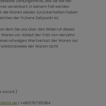
asselbe Zahlungsmittel, das Sie bei der
res vereinbart; in keinem Fall werden
ir die Waren wieder zurückerhalten haben
lches der frühere Zeitpunkt ist.
an dem Sie uns über den Widerruf dieses
e Waren vor Ablauf der Frist von vierzehn
einen etwaigen Wertverlust der Waren nur
Funktionsweise der Waren nicht
s zurück.)
ilfe24.de
| +4915787315384