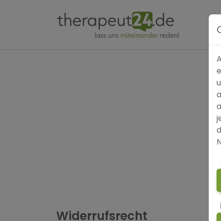
A
e
u
a
a
j
d
N
Widerrufsrecht