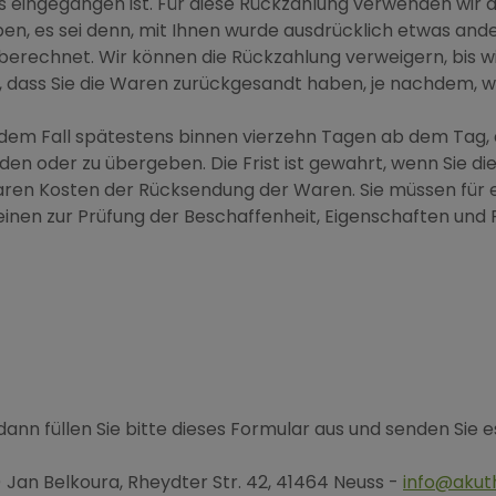
s eingegangen ist. Für diese Rückzahlung verwenden wir d
en, es sei denn, mit Ihnen wurde ausdrücklich etwas ande
berechnet. Wir können die Rückzahlung verweigern, bis w
 dass Sie die Waren zurückgesandt haben, je nachdem, we
edem Fall spätestens binnen vierzehn Tagen ab dem Tag, 
en oder zu übergeben. Die Frist ist gewahrt, wenn Sie di
aren Kosten der Rücksendung der Waren. Sie müssen für 
inen zur Prüfung der Beschaffenheit, Eigenschaften und 
ann füllen Sie bitte dieses Formular aus und senden Sie e
Jan Belkoura, Rheydter Str. 42, 41464 Neuss -
info@akuth