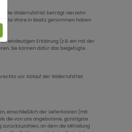
 Die Widerrufsfrist beträgt vierzehn
ie letzte Ware in Besitz genommen haben
are.
ner eindeutigen Erklärung (z.B. ein mit der
ieren. Sie können dafür das beigefügte
srechts vor Ablauf der Widerrufsfrist
n, einschließlich der Lieferkosten (mit
als die von uns angebotene, günstigste
 zurückzuzahlen, an dem die Mitteilung