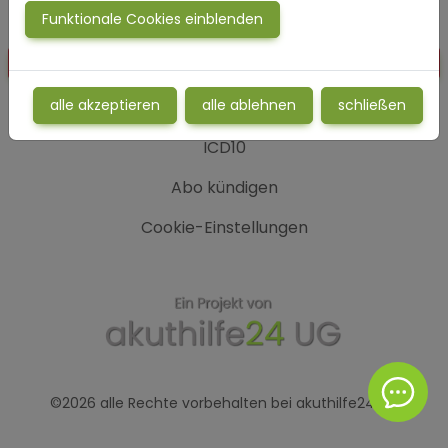
Nutzungsbedingungen
Funktionale Cookies einblenden
Vertrag widerrufen
alle akzeptieren
alle ablehnen
schließen
Stigma
ICD10
Abo kündigen
Cookie-Einstellungen
©2026 alle Rechte vorbehalten bei akuthilfe24 UG