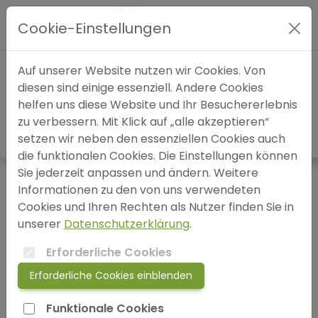
Hauptmenü
Cookie-Einstellungen
Expertensuche
Auf unserer Website nutzen wir Cookies. Von
Warenkorb
diesen sind einige essenziell. Andere Cookies
helfen uns diese Website und Ihr Besuchererlebnis
Blog
zu verbessern. Mit Klick auf „alle akzeptieren“
Ihr Warenkorb ist leer.
setzen wir neben den essenziellen Cookies auch
FAQ
die funktionalen Cookies. Die Einstellungen können
Sie jederzeit anpassen und ändern. Weitere
Datenschutzerklärung
Informationen zu den von uns verwendeten
SOS
Cookies und Ihren Rechten als Nutzer finden Sie in
Impressum
unserer
Datenschutzerklärung
.
jetzt anmelden!
AGB
Erforderliche Cookies
AGB-Abo
Erforderliche Cookies einblenden
login
Widerrufsrecht
Funktionale Cookies