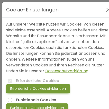
Hauptmenü
Cookie-Einstellungen
Expertensuche
Auf unserer Website nutzen wir Cookies. Von diesen
sind einige essenziell. Andere Cookies helfen uns diese
Website und Ihr Besuchererlebnis zu verbessern. Mit
Blog
Nutzungsbedingungen
Klick auf „alle akzeptieren“ setzen wir neben den
essenziellen Cookies auch die funktionalen Cookies.
der akuthilfe24 UG
FAQ
Die Einstellungen können Sie jederzeit anpassen und
ändern. Weitere Informationen zu den von uns
verwendeten Cookies und Ihren Rechten als Nutzer
SOS
finden Sie in unserer
Datenschutzerklärung
.
Erforderliche Cookies
jetzt anmelden!
Erforderliche Cookies einblenden
Vorbemerkung
login
Funktionale Cookies
Unsere Aufgabe besteht darin, Menschen die
Funktionale Cookies einblenden
psychische Unterstützung suchen, die Möglichkeit zu