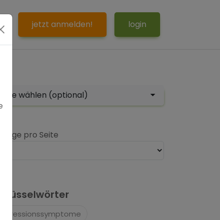
S
jetzt anmelden!
login
tor
bitte wählen (optional)
e
nträge pro Seite
hlüsselwörter
Depressionssymptome