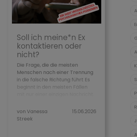
A
E
Soll ich meine*n Ex
G
kontaktieren oder
A
nicht?
Die Frage, die die meisten
K
Menschen nach einer Trennung
in die falsche Richtung führt Es
S
beginnt in den meisten Fällen
P
mit nur einer einzigen Nachricht.
Oder gena...
R
von Vanessa
15.06.2026
Streek
J
A