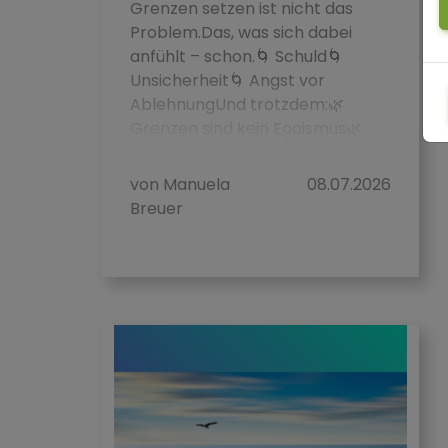
Grenzen setzen ist nicht das
Problem.Das, was sich dabei
anfühlt – schon.🌀 Schuld🌀
Unsicherheit🌀 Angst vor
AblehnungUnd trotzdem:🌿
Grenzen sind kein Egoismus🌿
son...
von Manuela
08.07.2026
Breuer