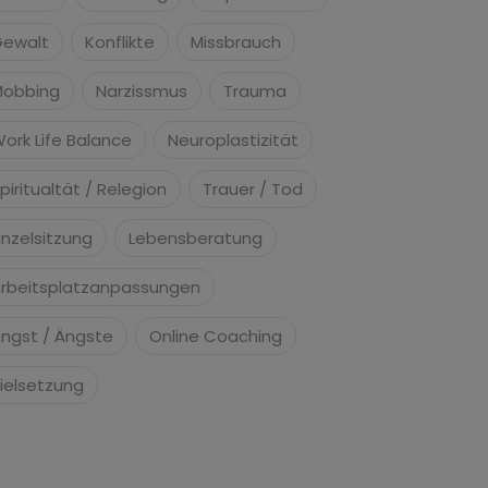
ewalt
Konflikte
Missbrauch
Mobbing
Narzissmus
Trauma
ork Life Balance
Neuroplastizität
piritualtät / Relegion
Trauer / Tod
inzelsitzung
Lebensberatung
rbeitsplatzanpassungen
ngst / Ängste
Online Coaching
ielsetzung