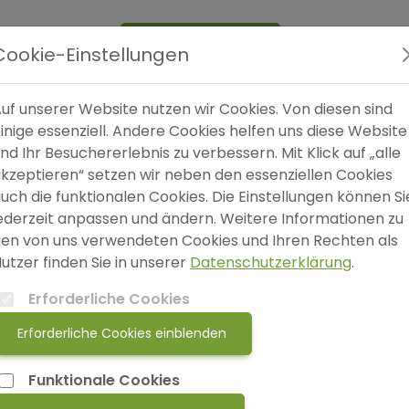
Expertensuche
Blog
FAQ
SO
Cookie-Einstellungen
uf unserer Website nutzen wir Cookies. Von diesen sind
inige essenziell. Andere Cookies helfen uns diese Website
Au
nd Ihr Besuchererlebnis zu verbessern. Mit Klick auf „alle
kzeptieren“ setzen wir neben den essenziellen Cookies
uch die funktionalen Cookies. Die Einstellungen können Si
ederzeit anpassen und ändern. Weitere Informationen zu
en von uns verwendeten Cookies und Ihren Rechten als
Ei
utzer finden Sie in unserer
Datenschutzerklärung
.
Erforderliche Cookies
Erforderliche Cookies einblenden
Die 7 häufigsten
Sc
Funktionale Cookies
Denkmuster