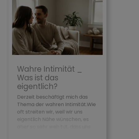
Wahre Intimität _
Was ist das
eigentlich?
Derzeit beschäftigt mich das
Thema der wahren Intimität.Wie
oft streiten wir, weil wir uns
eigentlich Nähe wünschen, es
aber so sehr weh tut, dass uns
nichts anderes einfällt, ...