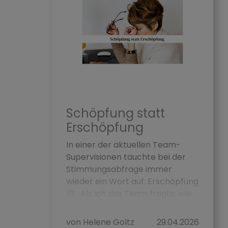
Schöpfung statt
Erschöpfung
In einer der aktuellen Team-
Supervisionen tauchte bei der
Stimmungsabfrage immer
wieder ein Wort auf: Erschöpfung
😞 . Als ich das Team fragte, wie
sie ihre Belastungsgrenzen 🛂...
von Helene Goltz
29.04.2026