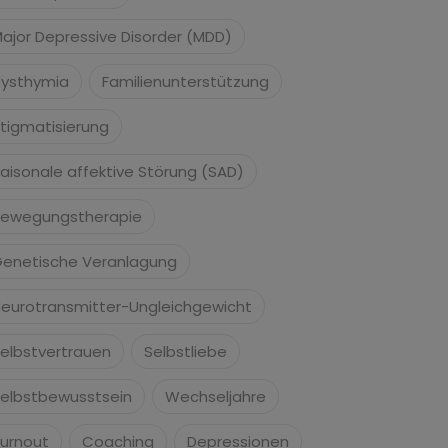
ajor Depressive Disorder (MDD)
ysthymia
Familienunterstützung
tigmatisierung
aisonale affektive Störung (SAD)
ewegungstherapie
enetische Veranlagung
eurotransmitter-Ungleichgewicht
elbstvertrauen
Selbstliebe
elbstbewusstsein
Wechseljahre
urnout
Coaching
Depressionen