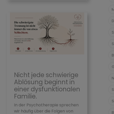
M
D
S
S
B
G
Nicht jede schwierige
N
Ablösung beginnt in
einer dysfunktionalen
S
Familie.
S
In der Psychotherapie sprechen
wir häufig über die Folgen von
B