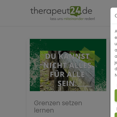
A
e
u
a
a
j
d
N
Grenzen setzen
lernen