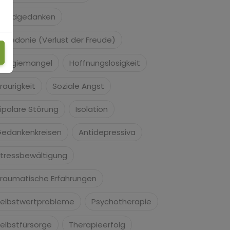
uizidgedanken
nhedonie (Verlust der Freude)
nergiemangel
Hoffnungslosigkeit
raurigkeit
Soziale Angst
ipolare Störung
Isolation
edankenkreisen
Antidepressiva
tressbewältigung
raumatische Erfahrungen
elbstwertprobleme
Psychotherapie
elbstfürsorge
Therapieerfolg