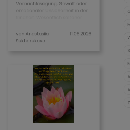
Vernachlässigung, Gewalt oder
emotionaler Unsicherheit in der
G
Kindheit. Wesentlich seltener
sprechen wir über eine ...
von Anastasiia
11.06.2026
W
Sukhorukova
S
E
A
A
Z