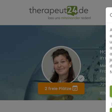
A
e
u
a
Harm
a
im H
j
Mento
d
Frau 
N
Graf-
72829
2 freie Plätze
www.h