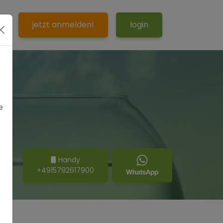
S
jetzt anmelden!
login
e
Handy
+4915792617900