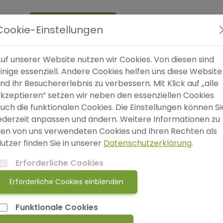
Expertensuche
Online
Shop
Blog
SO
Cookie-Einstellungen
uf unserer Website nutzen wir Cookies. Von diesen sind
inige essenziell. Andere Cookies helfen uns diese Website
nd Ihr Besuchererlebnis zu verbessern. Mit Klick auf „alle
kzeptieren“ setzen wir neben den essenziellen Cookies
oniaVitae - Herzbegegnung
uch die funktionalen Cookies. Die Einstellungen können Si
erzRaum
ederzeit anpassen und ändern. Weitere Informationen zu
r*in
en von uns verwendeten Cookies und Ihren Rechten als
Anette Sieber
utzer finden Sie in unserer
Datenschutzerklärung
.
von-Moltke-Platz 1
Erforderliche Cookies
 Engstingen
Erforderliche Cookies einblenden
armoniavitae.de
Funktionale Cookies