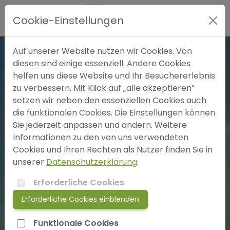
Hauptmenü
Cookie-Einstellungen
Expertensuche
Auf unserer Website nutzen wir Cookies. Von
diesen sind einige essenziell. Andere Cookies
helfen uns diese Website und Ihr Besuchererlebnis
Blog
zu verbessern. Mit Klick auf „alle akzeptieren“
setzen wir neben den essenziellen Cookies auch
FAQ
die funktionalen Cookies. Die Einstellungen können
Sie jederzeit anpassen und ändern. Weitere
3 freie Plätze
Informationen zu den von uns verwendeten
SOS
Cookies und Ihren Rechten als Nutzer finden Sie in
unserer
Datenschutzerklärung
.
jetzt anmelden!
Erforderliche Cookies
Praxis für ganzheitliche
Therapieverfahren
Erforderliche Cookies einblenden
login
Traumasensibler Coach
Funktionale Cookies
Frau Birgit Staggat