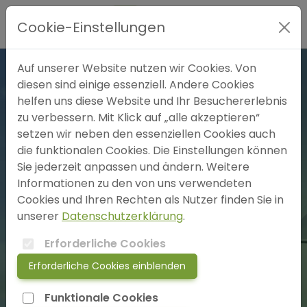
Hauptmenü
Cookie-Einstellungen
Expertensuche
Auf unserer Website nutzen wir Cookies. Von
diesen sind einige essenziell. Andere Cookies
helfen uns diese Website und Ihr Besuchererlebnis
Blog
zu verbessern. Mit Klick auf „alle akzeptieren“
setzen wir neben den essenziellen Cookies auch
FAQ
die funktionalen Cookies. Die Einstellungen können
Sie jederzeit anpassen und ändern. Weitere
3 freie Plätze
Informationen zu den von uns verwendeten
SOS
Cookies und Ihren Rechten als Nutzer finden Sie in
unserer
Datenschutzerklärung
.
jetzt anmelden!
Erforderliche Cookies
Der Punk Rock Coach
Erforderliche Cookies einblenden
Coach
login
Herr Christian Krause
Funktionale Cookies
Grenzweg 14