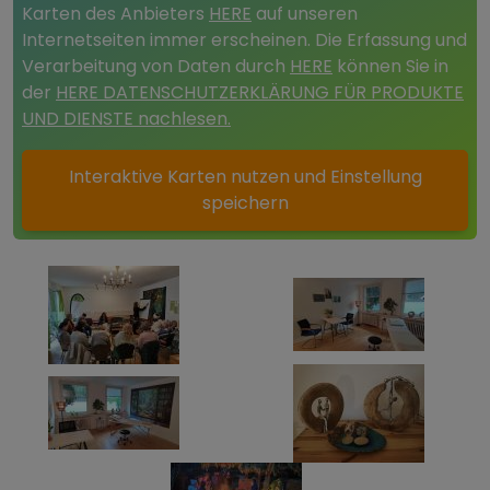
Karten des Anbieters
HERE
auf unseren
Internetseiten immer erscheinen. Die Erfassung und
Verarbeitung von Daten durch
HERE
können Sie in
der
HERE DATENSCHUTZERKLÄRUNG FÜR PRODUKTE
UND DIENSTE nachlesen.
Interaktive Karten nutzen und Einstellung
speichern