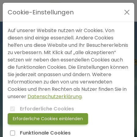
Hauptmenü
Cookie-Einstellungen
Expertensuche
Auf unserer Website nutzen wir Cookies. Von
diesen sind einige essenziell. Andere Cookies
helfen uns diese Website und Ihr Besuchererlebnis
Blog
zu verbessern. Mit Klick auf „alle akzeptieren“
setzen wir neben den essenziellen Cookies auch
FAQ
die funktionalen Cookies. Die Einstellungen können
Sie jederzeit anpassen und ändern. Weitere
5 freie Plätze
Informationen zu den von uns verwendeten
SOS
Cookies und Ihren Rechten als Nutzer finden Sie in
unserer
Datenschutzerklärung
.
jetzt anmelden!
Erforderliche Cookies
Heilpraxis KreativERLEBEN -
Psychotherapie und Hypnose
Erforderliche Cookies einblenden
login
Heilpraktiker*in für Psychotherapie
Funktionale Cookies
Frau Claudia Paschke