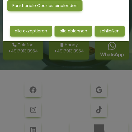
Salierring 11
Funktionale Cookies einblenden
50677 Köln
www.praxis-kreativerleben.de
alle akzeptieren
alle ablehnen
schließen
Telefon
Handy
+491791313954
+491791313954