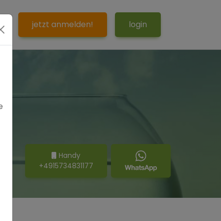
S
jetzt anmelden!
login
e
Handy
+4915734831177