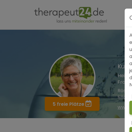
A
e
u
a
a
Kuns
j
Heilpr
d
Frau J
N
Rösra
51107 
5 freie Plätze
www.k