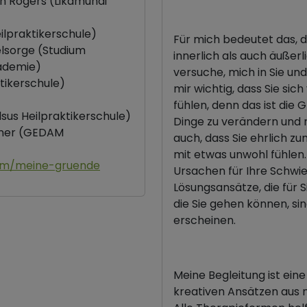
h Rogers (Likamundi
ilpraktikerschule)
Für mich bedeutet das, d
lsorge (Studium
innerlich als auch äußerl
kademie)
versuche, mich in Sie und 
tikerschule)
mir wichtig, dass Sie s
fühlen, denn das ist die 
lsus Heilpraktikerschule)
Dinge zu verändern und n
ainer (GEDAM
auch, dass Sie ehrlich z
mit etwas unwohl fühlen
com/meine-gruende
Ursachen für Ihre Schwie
Lösungsansätze, die für S
die Sie gehen können, si
erscheinen.
Meine Begleitung ist ei
kreativen Ansätzen aus 