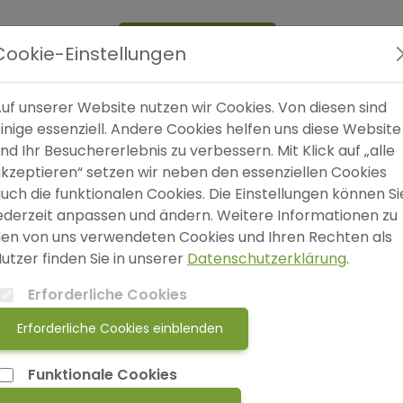
Expertensuche
Blog
FAQ
SO
Cookie-Einstellungen
uf unserer Website nutzen wir Cookies. Von diesen sind
inige essenziell. Andere Cookies helfen uns diese Website
nd Ihr Besuchererlebnis zu verbessern. Mit Klick auf „alle
kzeptieren“ setzen wir neben den essenziellen Cookies
uch die funktionalen Cookies. Die Einstellungen können Si
t & Seele
ederzeit anpassen und ändern. Weitere Informationen zu
aktiker*in für Psychotherapie
en von uns verwendeten Cookies und Ihren Rechten als
utta Eckart
utzer finden Sie in unserer
Datenschutzerklärung
.
ther Straße 2-16
Erforderliche Cookies
Köln
unstundseele.com
Erforderliche Cookies einblenden
Funktionale Cookies