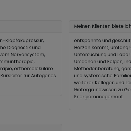
Meinen Klienten biete ich.
ian-Klopfakupressur,
entspannte und geschütz
che Diagnostik und
Herzen kommt, umfangre
ivem Nervensystem,
Untersuchung und Labort
Immuntherapie,
Ursachen und Folgen, ind
rapie, orthomolekulare
Methodenberatung, ganzh
 Kursleiter für Autogenes
und systemische Familie
weiterer Kollegen und Le
Hintergrundwissen zu Ge
Energiemanegement