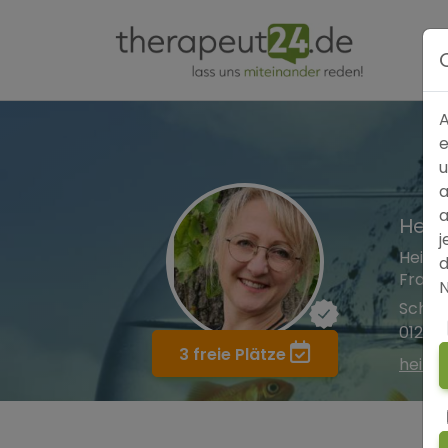
A
e
u
a
a
Heilp
j
Heilpr
d
Frau 
N
Schul
01279
3 freie Plätze
heilp