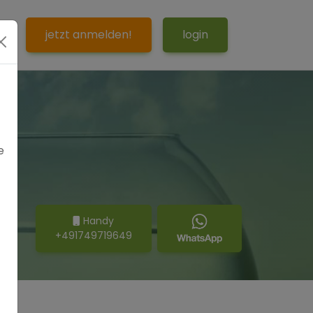
S
jetzt anmelden!
login
e
Handy
+491749719649