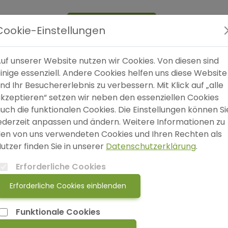
Expertensuche
Blog
FAQ
SO
Cookie-Einstellungen
uf unserer Website nutzen wir Cookies. Von diesen sind
inige essenziell. Andere Cookies helfen uns diese Website
nd Ihr Besuchererlebnis zu verbessern. Mit Klick auf „alle
kzeptieren“ setzen wir neben den essenziellen Cookies
uch die funktionalen Cookies. Die Einstellungen können Si
raxis
ederzeit anpassen und ändern. Weitere Informationen zu
aktiker*in
en von uns verwendeten Cookies und Ihren Rechten als
Madeleine Kadner
utzer finden Sie in unserer
Datenschutzerklärung
.
ze-Delitzsch-Straße 15
Erforderliche Cookies
 Dresden
raxis-mkadner.de
Erforderliche Cookies einblenden
Funktionale Cookies