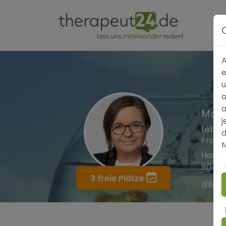
A
e
u
a
a
Mari
j
Lebens
d
Frau 
N
Hans-
8044 
3 freie Plätze
www.v