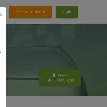
S
jetzt anmelden!
login
e
Handy
+436646486260