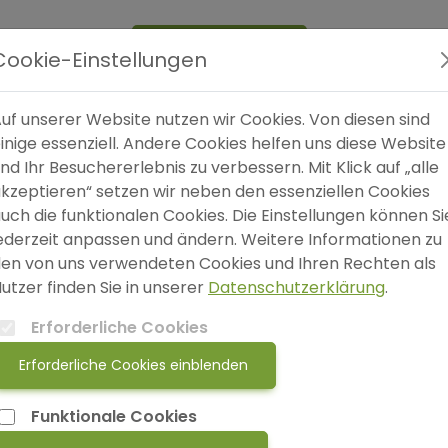
Expertensuche
Blog
FAQ
SO
Cookie-Einstellungen
uf unserer Website nutzen wir Cookies. Von diesen sind
inige essenziell. Andere Cookies helfen uns diese Website
nd Ihr Besuchererlebnis zu verbessern. Mit Klick auf „alle
kzeptieren“ setzen wir neben den essenziellen Cookies
uch die funktionalen Cookies. Die Einstellungen können Si
on Rößmann, MSc
ederzeit anpassen und ändern. Weitere Informationen zu
- & Sozialberater*in
en von uns verwendeten Cookies und Ihren Rechten als
Marion Rößmann
utzer finden Sie in unserer
Datenschutzerklärung
.
Mauracher-Straße 28
Erforderliche Cookies
Graz
eraenderung-begleiten.at
Erforderliche Cookies einblenden
Funktionale Cookies