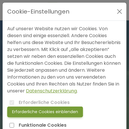
Hauptmenü
Cookie-Einstellungen
Expertensuche
Auf unserer Website nutzen wir Cookies. Von
diesen sind einige essenziell. Andere Cookies
helfen uns diese Website und Ihr Besuchererlebnis
Blog
zu verbessern. Mit Klick auf „alle akzeptieren“
setzen wir neben den essenziellen Cookies auch
FAQ
die funktionalen Cookies. Die Einstellungen können
Sie jederzeit anpassen und ändern. Weitere
4 freie Plätze
Informationen zu den von uns verwendeten
SOS
Cookies und Ihren Rechten als Nutzer finden Sie in
unserer
Datenschutzerklärung
.
jetzt anmelden!
Erforderliche Cookies
Praxis für Mentale Balance
Erforderliche Cookies einblenden
Heilpraktiker*in für Psychotherapie
login
Frau Dr.rer.nat. Sabine Daufeldt
Funktionale Cookies
Fischerau 40