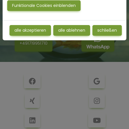
79588 Efringen-Kirchen
Funktionale Cookies einblenden
www.mental-balance-coaching.de
alle akzeptieren
alle ablehnen
schließen
Handy
+491719951710