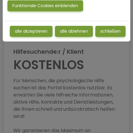
Funktionale Cookies einblenden
alle akzeptieren
alle ablehnen
schließen
Hilfesuchende:r / Klient
KOSTENLOS
Für Menschen, die psychologische Hilfe
suchen ist das Portal kostenlos nutzbar. Es
erwarten Sie viele hilfreiche Informationen,
aktive Hilfe, Kontakte und Dienstleistungen,
die Ihnen schnell und unbürokratisch helfen
wird!
Wir garantieren das Maximum an