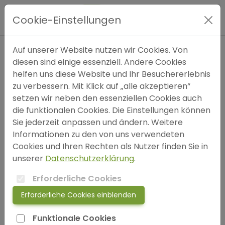
Hauptmenü
Cookie-Einstellungen
Expertensuche
Auf unserer Website nutzen wir Cookies. Von
In dem Augenblick, in dem man sich endgültig
diesen sind einige essenziell. Andere Cookies
einer Aufgabe verschreibt, bewegt sich die
helfen uns diese Website und Ihr Besuchererlebnis
Blog
Vorsehung auch. Alle möglichen Dinge, die sonst
zu verbessern. Mit Klick auf „alle akzeptieren“
nie geschehen wären, geschehen, um einem zu
setzen wir neben den essenziellen Cookies auch
FAQ
helfen. Ein ganzer Strom von Ereignissen wird in
die funktionalen Cookies. Die Einstellungen können
Gang gesetzt durch die Entscheidung, und er
Sie jederzeit anpassen und ändern. Weitere
sorgt zu den eigenen Gunsten für zahlreiche
Informationen zu den von uns verwendeten
SOS
unvorhergesehene Zufälle, Begegnungen und
Cookies und Ihren Rechten als Nutzer finden Sie in
materielle Hilfen, die sich kein Mensch je so
unserer
Datenschutzerklärung
.
jetzt anmelden!
erträumt haben könnte. Was immer du kannst,
Erforderliche Cookies
beginne es. Kühnheit trägt Genius, Macht und
Magie. Beginne jetzt!
Erforderliche Cookies einblenden
login
Johann Wolfgang von Goethe
Funktionale Cookies