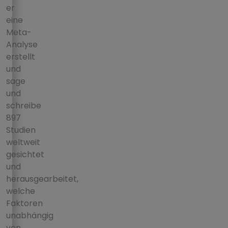
er
eine
Meta-
Analyse
erstellt
und
sage
und
schreibe
897
Studien
weltweit
gesichtet
und
herausgearbeitet,
welche
Faktoren
unabhängig
von