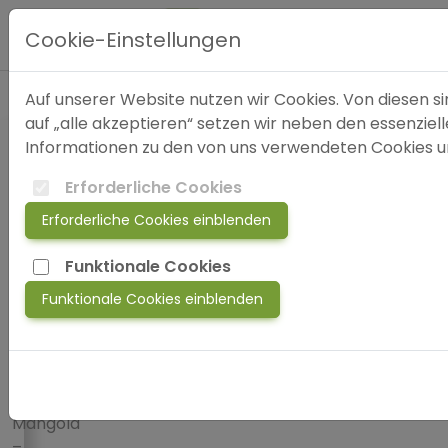
5
Hauptmenü
Faktoren
Cookie-Einstellungen
für
eine
Auf unserer Website nutzen wir Cookies. Von diesen sin
erfolgreiche
Expertensuche
auf „alle akzeptieren“ setzen wir neben den essenziel
Therapie
Informationen zu den von uns verwendeten Cookies und
Blog
5
Erforderliche Cookies
Faktoren
Erforderliche Cookies einblenden
FAQ
für
Funktionale Cookies
eine
SOS
Funktionale Cookies einblenden
erfolgreiche
Therapie
jetzt
von
anmelden!
Olaf
Mangold
–