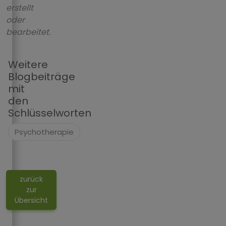
erstellt
oder
bearbeitet.
Weitere
Blogbeiträge
mit
den
Schlüsselworten
Psychotherapie
zurück
zur
Übersicht