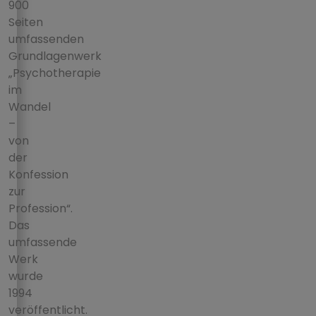
900
Seiten
umfassenden
Grundlagenwerk
„Psychotherapie
im
Wandel
–
von
der
Konfession
zur
Profession“.
Das
umfassende
Werk
wurde
1994
veröffentlicht.