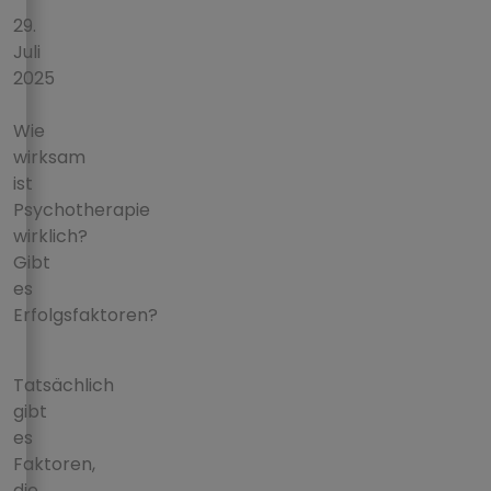
login
29.
Juli
2025
Wie
wirksam
ist
Psychotherapie
wirklich?
Gibt
es
Erfolgsfaktoren?
Tatsächlich
gibt
es
Faktoren,
die