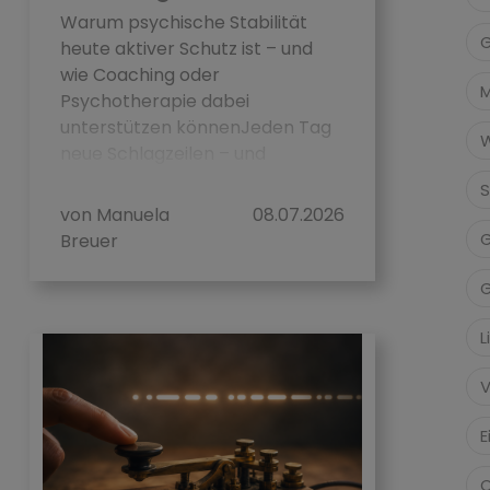
Warum psychische Stabilität
G
heute aktiver Schutz ist – und
wie Coaching oder
Psychotherapie dabei
unterstützen könnenJeden Tag
W
neue Schlagzeilen – und
irgendwann ist es zu vi...
S
von Manuela
08.07.2026
G
Breuer
G
L
V
E
O