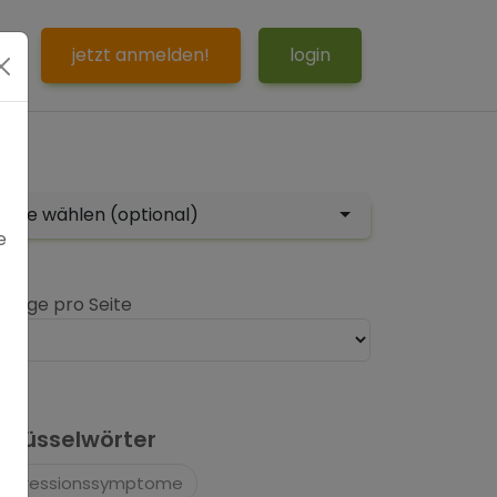
S
jetzt anmelden!
login
tor
bitte wählen (optional)
e
nträge pro Seite
hlüsselwörter
Depressionssymptome