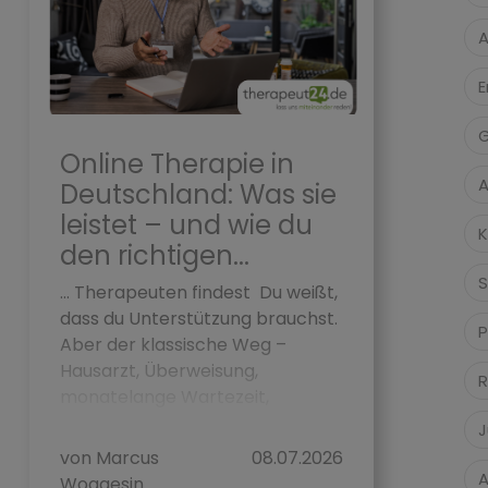
A
E
G
Online Therapie in
A
Deutschland: Was sie
leistet – und wie du
K
den richtigen...
S
... Therapeuten findest Du weißt,
dass du Unterstützung brauchst.
P
Aber der klassische Weg –
Hausarzt, Überweisung,
R
monatelange Wartezeit,
Kassenplatz – f&...
J
von Marcus
08.07.2026
A
Woggesin