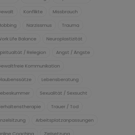
ewalt
Konflikte
Missbrauch
Mobbing
Narzissmus
Trauma
ork Life Balance
Neuroplastizität
piritualtät / Relegion
Angst / Ängste
ewaltfreie Kommunikation
laubenssätze
Lebensberatung
iebeskummer
Sexualität / Sexsucht
erhaltenstherapie
Trauer / Tod
inzelsitzung
Arbeitsplatzanpassungen
nline Coaching
Zielsetzung