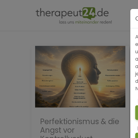
A
e
u
a
a
j
d
N
Perfektionismus & die
Angst vor