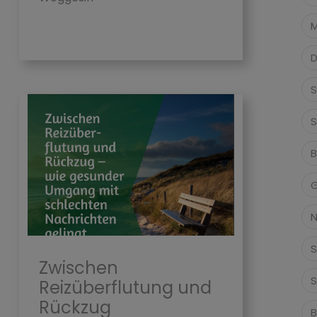
M
D
S
S
B
G
N
S
Zwischen
S
Reizüberflutung und
Rückzug
B