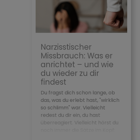
Narzisstischer
Missbrauch: Was er
anrichtet – und wie
du wieder zu dir
findest
Du fragst dich schon lange, ob
das, was du erlebt hast, "wirklich
so schlimm" war. Vielleicht
redest du dir ein, du hast
überreagiert. Vielleicht hörst du
noch immer die Sätze im Kopf:
"Du b...