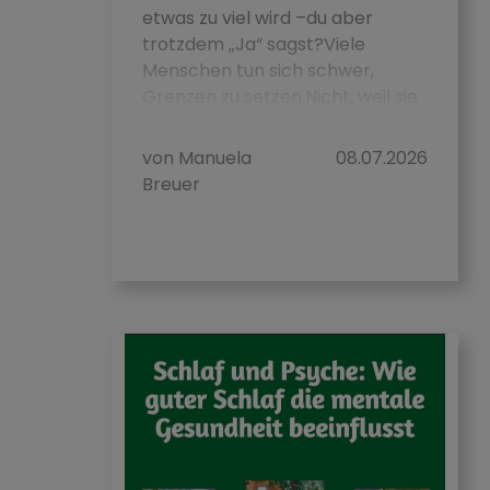
etwas zu viel wird –du aber
trotzdem „Ja“ sagst?Viele
Menschen tun sich schwer,
Grenzen zu setzen.Nicht, weil sie
es nicht könnten...
von Manuela
08.07.2026
Breuer