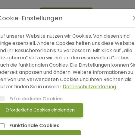
Expertensuche
Blog
FAQ
SO
Cookie-Einstellungen
uf unserer Website nutzen wir Cookies. Von diesen sind
inige essenziell. Andere Cookies helfen uns diese Website
Au
nd Ihr Besuchererlebnis zu verbessern. Mit Klick auf „alle
kzeptieren“ setzen wir neben den essenziellen Cookies
uch die funktionalen Cookies. Die Einstellungen können Si
ederzeit anpassen und ändern. Weitere Informationen zu
en von uns verwendeten Cookies und Ihren Rechten als
Ei
utzer finden Sie in unserer
Datenschutzerklärung
.
Erforderliche Cookies
Erforderliche Cookies einblenden
Früherkennung hat
Sc
Funktionale Cookies
mir nicht die Angst