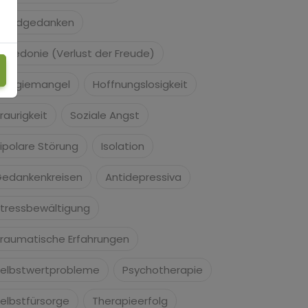
uizidgedanken
nhedonie (Verlust der Freude)
nergiemangel
Hoffnungslosigkeit
raurigkeit
Soziale Angst
ipolare Störung
Isolation
edankenkreisen
Antidepressiva
tressbewältigung
raumatische Erfahrungen
elbstwertprobleme
Psychotherapie
elbstfürsorge
Therapieerfolg