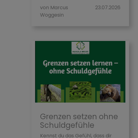
von Marcus
23.07.2026
Woggesin
Grenzen setzen ohne
Schuldgefühle
Kennst du das Gefühl, dass dir