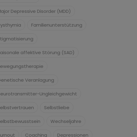
ajor Depressive Disorder (MDD)
ysthymia
Familienunterstützung
tigmatisierung
aisonale affektive Störung (SAD)
ewegungstherapie
enetische Veranlagung
eurotransmitter-Ungleichgewicht
elbstvertrauen
Selbstliebe
elbstbewusstsein
Wechseljahre
urnout
Coaching
Depressionen