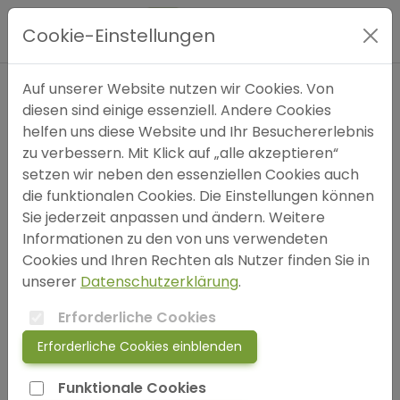
Hauptmenü
Cookie-Einstellungen
Expertensuche
Auf unserer Website nutzen wir Cookies. Von
Autor
diesen sind einige essenziell. Andere Cookies
helfen uns diese Website und Ihr Besuchererlebnis
bitte wählen (optional)
Blog
zu verbessern. Mit Klick auf „alle akzeptieren“
setzen wir neben den essenziellen Cookies auch
Einträge pro Seite
FAQ
die funktionalen Cookies. Die Einstellungen können
Sie jederzeit anpassen und ändern. Weitere
Informationen zu den von uns verwendeten
SOS
Cookies und Ihren Rechten als Nutzer finden Sie in
Schlüsselwörter
unserer
Datenschutzerklärung
.
jetzt anmelden!
Depressionssymptome
Suizidgedanken
Erforderliche Cookies
Erforderliche Cookies einblenden
Anhedonie (Verlust der Freude)
Energiemangel
login
Funktionale Cookies
Hoffnungslosigkeit
Traurigkeit