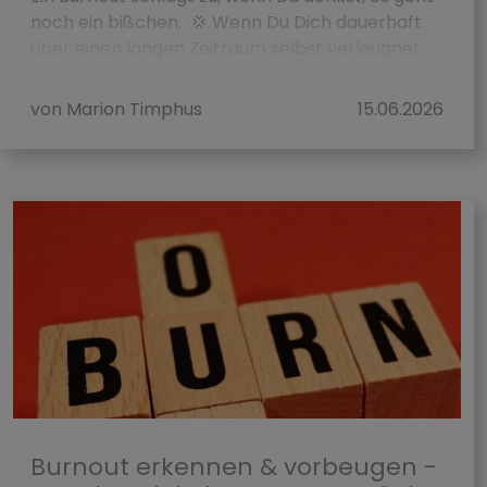
noch ein bißchen. 💢 Wenn Du Dich dauerhaft
über einen langen Zeitraum selbst verleugnet
hast,Dir zu viel zugemutet hast,...
von Marion Timphus
15.06.2026
Burnout erkennen & vorbeugen -