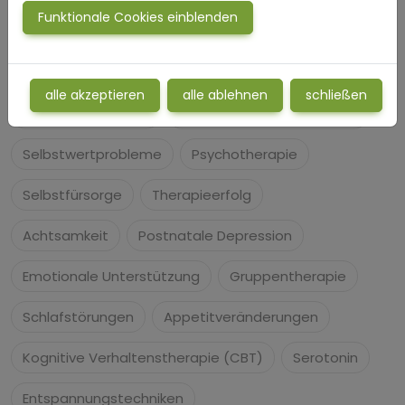
Funktionale Cookies einblenden
Soziale Angst
Bipolare Störung
Isolation
Gedankenkreisen
Antidepressiva
alle akzeptieren
alle ablehnen
schließen
Stressbewältigung
Traumatische Erfahrungen
Selbstwertprobleme
Psychotherapie
Selbstfürsorge
Therapieerfolg
Achtsamkeit
Postnatale Depression
Emotionale Unterstützung
Gruppentherapie
Schlafstörungen
Appetitveränderungen
Kognitive Verhaltenstherapie (CBT)
Serotonin
Entspannungstechniken