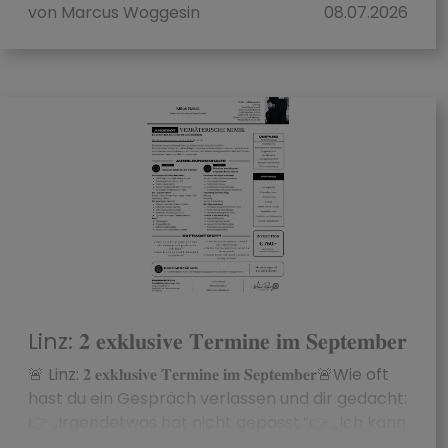
von Marcus Woggesin
08.07.2026
Linz: 𝟐 𝐞𝐱𝐤𝐥𝐮𝐬𝐢𝐯𝐞 𝐓𝐞𝐫𝐦𝐢𝐧𝐞 𝐢𝐦 𝐒𝐞𝐩𝐭𝐞𝐦𝐛𝐞𝐫
🚨 Linz: 𝟐 𝐞𝐱𝐤𝐥𝐮𝐬𝐢𝐯𝐞 𝐓𝐞𝐫𝐦𝐢𝐧𝐞 𝐢𝐦 𝐒𝐞𝐩𝐭𝐞𝐦𝐛𝐞𝐫🚨Wie oft
hast du ein Gespräch verlassen und dir gedacht:
👉 „Irgendetwas hat nicht gepasst.“👉 „Ich kann
es nicht greifen, aber mein ...