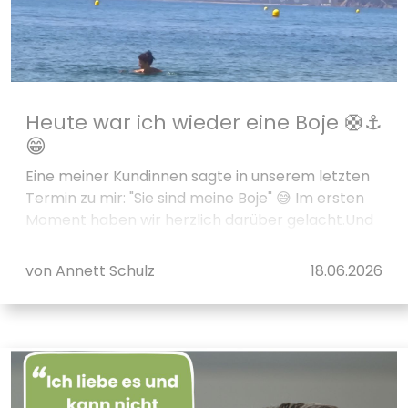
Heute war ich wieder eine Boje 🛟⚓
😁
Eine meiner Kundinnen sagte in unserem letzten
Termin zu mir: "Sie sind meine Boje" 😅 Im ersten
Moment haben wir herzlich darüber gelacht.Und
während wir darüber spa&szli...
von Annett Schulz
18.06.2026