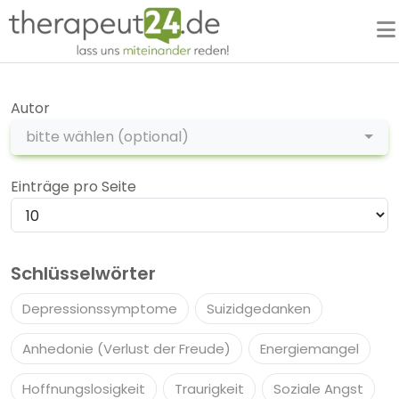
Hauptmenü
Expertensuche
Autor
bitte wählen (optional)
Blog
Einträge pro Seite
FAQ
SOS
Schlüsselwörter
jetzt anmelden!
Depressionssymptome
Suizidgedanken
Anhedonie (Verlust der Freude)
Energiemangel
login
Hoffnungslosigkeit
Traurigkeit
Soziale Angst