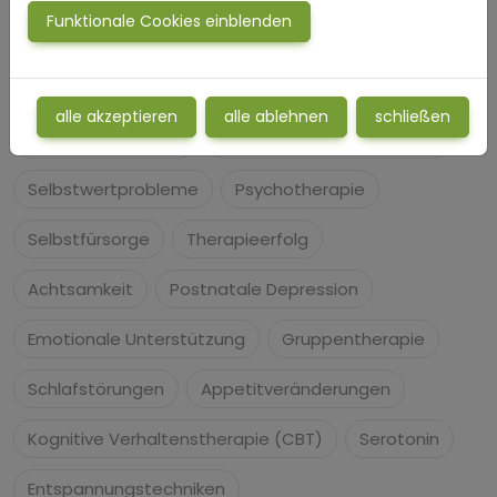
Funktionale Cookies einblenden
Soziale Angst
Bipolare Störung
Isolation
Gedankenkreisen
Antidepressiva
alle akzeptieren
alle ablehnen
schließen
Stressbewältigung
Traumatische Erfahrungen
Selbstwertprobleme
Psychotherapie
Selbstfürsorge
Therapieerfolg
Achtsamkeit
Postnatale Depression
Emotionale Unterstützung
Gruppentherapie
Schlafstörungen
Appetitveränderungen
Kognitive Verhaltenstherapie (CBT)
Serotonin
Entspannungstechniken