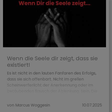
Wenn die Seele dir zeigt, dass sie
existiert!
Es ist nicht in den lauten Fanfaren des Erfolgs,
dass sie sich offenbart. Nicht im grellen
Scheinwerferlicht der Anerkennung oder im
betäubenden Rausch der Ablenkung. Nein. Die
Seele spricht in der St...
von Marcus Woggesin
10.07.2025