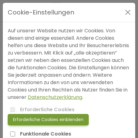
Hauptmenü
Cookie-Einstellungen
Expertensuche
Auf unserer Website nutzen wir Cookies. Von
Autor
diesen sind einige essenziell. Andere Cookies
helfen uns diese Website und Ihr Besuchererlebnis
bitte wählen (optional)
Blog
zu verbessern. Mit Klick auf „alle akzeptieren“
setzen wir neben den essenziellen Cookies auch
Einträge pro Seite
FAQ
die funktionalen Cookies. Die Einstellungen können
Sie jederzeit anpassen und ändern. Weitere
Informationen zu den von uns verwendeten
SOS
Cookies und Ihren Rechten als Nutzer finden Sie in
Schlüsselwörter
unserer
Datenschutzerklärung
.
jetzt anmelden!
Depressionssymptome
Suizidgedanken
Erforderliche Cookies
Erforderliche Cookies einblenden
Anhedonie (Verlust der Freude)
Energiemangel
login
Funktionale Cookies
Hoffnungslosigkeit
Traurigkeit