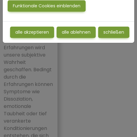
Entwicklungstraumata
Funktionale Cookies einblenden
werden im
limbischen System
unseres Gehirns
alle akzeptieren
alle ablehnen
schließen
gespeichert.
Aus diesen
Erfahrungen wird
unsere subjektive
Wahrheit
geschaffen. Bedingt
durch die
Erfahrungen können
Symptome wie
Dissoziation,
emotionale
Taubheit oder tief
verankerte
Konditionierungen
entstehen, die sich