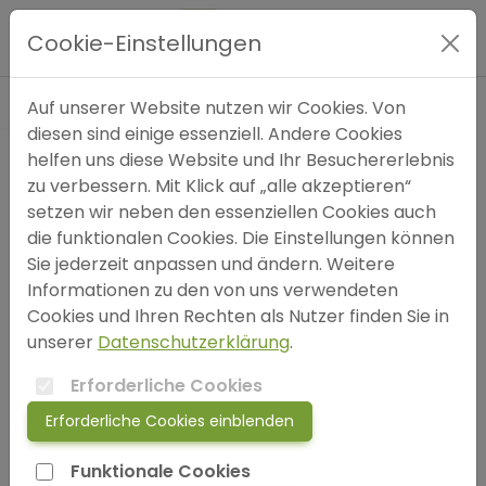
»
Die Psyche-
Hauptmenü
Verwalterin unserer
Cookie-Einstellungen
Emotionen
Expertensuche
Auf unserer Website nutzen wir Cookies. Von
diesen sind einige essenziell. Andere Cookies
helfen uns diese Website und Ihr Besuchererlebnis
Blog
Die Psyche-
zu verbessern. Mit Klick auf „alle akzeptieren“
Verwalterin
setzen wir neben den essenziellen Cookies auch
FAQ
die funktionalen Cookies. Die Einstellungen können
unserer
Sie jederzeit anpassen und ändern. Weitere
Emotionen
Informationen zu den von uns verwendeten
SOS
von Petra
Cookies und Ihren Rechten als Nutzer finden Sie in
Röhrsheim – 12. April
unserer
Datenschutzerklärung
.
jetzt anmelden!
2026
Erforderliche Cookies
Einschneidende
Erforderliche Cookies einblenden
login
Lebenserfahrungen,
Funktionale Cookies
Traumata und