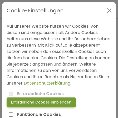
Hauptmenü
Cookie-Einstellungen
Expertensuche
Auf unserer Website nutzen wir Cookies. Von
Autor
diesen sind einige essenziell. Andere Cookies
helfen uns diese Website und Ihr Besuchererlebnis
bitte wählen (optional)
Blog
zu verbessern. Mit Klick auf „alle akzeptieren“
setzen wir neben den essenziellen Cookies auch
Einträge pro Seite
FAQ
die funktionalen Cookies. Die Einstellungen können
Sie jederzeit anpassen und ändern. Weitere
Informationen zu den von uns verwendeten
SOS
Cookies und Ihren Rechten als Nutzer finden Sie in
Schlüsselwörter
unserer
Datenschutzerklärung
.
jetzt anmelden!
Depressionssymptome
Suizidgedanken
Erforderliche Cookies
Erforderliche Cookies einblenden
Anhedonie (Verlust der Freude)
Energiemangel
login
Funktionale Cookies
Hoffnungslosigkeit
Traurigkeit