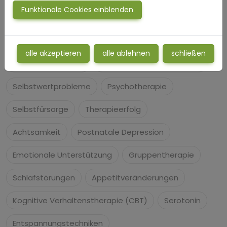
Funktionale Cookies einblenden
Soziale Angst
Bipolare Störung
Isolation
Gedankenkreisen
Antidepressiva
alle akzeptieren
alle ablehnen
schließen
Stressbewältigung
Traumatische Erfahrungen
Selbstwertprobleme
Psychotherapie
Selbstfürsorge
Therapieerfolg
Achtsamkeit
Postnatale Depression
Emotionale Unterstützung
Gruppentherapie
Schlafstörungen
Appetitveränderungen
Kognitive Verhaltenstherapie (CBT)
Serotonin
Entspannungstechniken