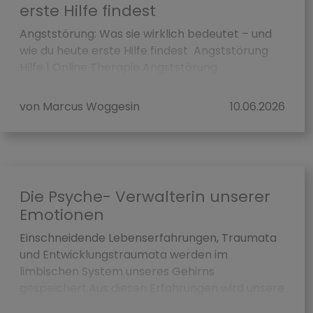
erste Hilfe findest
Angststörung: Was sie wirklich bedeutet – und
wie du heute erste Hilfe findest Angststörung
Hilfe | Online Therapie Angststörung
Veröffentlichungsdatum: 10....
von Marcus Woggesin
10.06.2026
Die Psyche- Verwalterin unserer
Emotionen
Einschneidende Lebenserfahrungen, Traumata
und Entwicklungstraumata werden im
limbischen System unseres Gehirns
gespeichert.Aus diesen Erfahrungen wird unsere
subjektive Wahrheit geschaffen. Bedingt du...