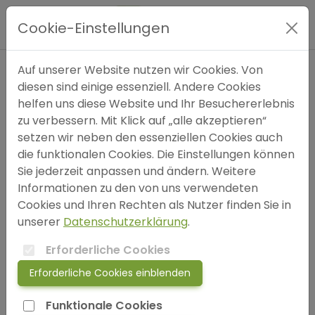
Hauptmenü
Cookie-Einstellungen
Expertensuche
Auf unserer Website nutzen wir Cookies. Von
Autor
diesen sind einige essenziell. Andere Cookies
helfen uns diese Website und Ihr Besuchererlebnis
bitte wählen (optional)
Blog
zu verbessern. Mit Klick auf „alle akzeptieren“
setzen wir neben den essenziellen Cookies auch
Einträge pro Seite
FAQ
die funktionalen Cookies. Die Einstellungen können
Sie jederzeit anpassen und ändern. Weitere
Informationen zu den von uns verwendeten
SOS
Cookies und Ihren Rechten als Nutzer finden Sie in
Schlüsselwörter
unserer
Datenschutzerklärung
.
jetzt anmelden!
Depressionssymptome
Suizidgedanken
Erforderliche Cookies
Erforderliche Cookies einblenden
Anhedonie (Verlust der Freude)
Energiemangel
login
Funktionale Cookies
Hoffnungslosigkeit
Traurigkeit