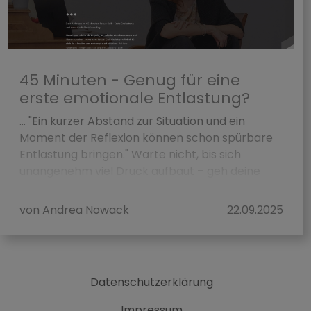
45 Minuten - Genug für eine
erste emotionale Entlastung?
... "Ein kurzer Abstand zur Situation und ein
Moment der Reflexion können schon spürbare
Entlastung bringen." Warte nicht, bis sich
unangenehm viel Druck aufbaut – geh deine
Bedür...
von Andrea Nowack
22.09.2025
Datenschutzerklärung
Impressum