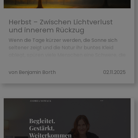
Herbst – Zwischen Lichtverlust
und innerem Rückzug
Wenn die Tage kürzer werden, die Sonne sich
seltener zeigt und die Natur ihr buntes Kleid
ablegt, spüren viele Menschen eine Schwere, die
über das bloße „schlechte Wetter“ ...
von Benjamin Borth
02.11.2025