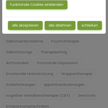
Funktionale Cookies einblenden
Soziale Angst
Bipolare Störung
Isolation
Gedankenkreisen
Antidepressiva
alle akzeptieren
alle ablehnen
schließen
Stressbewältigung
Traumatische Erfahrungen
Selbstwertprobleme
Psychotherapie
Selbstfürsorge
Therapieerfolg
Achtsamkeit
Postnatale Depression
Emotionale Unterstützung
Gruppentherapie
Schlafstörungen
Appetitveränderungen
Kognitive Verhaltenstherapie (CBT)
Serotonin
Entspannungstechniken