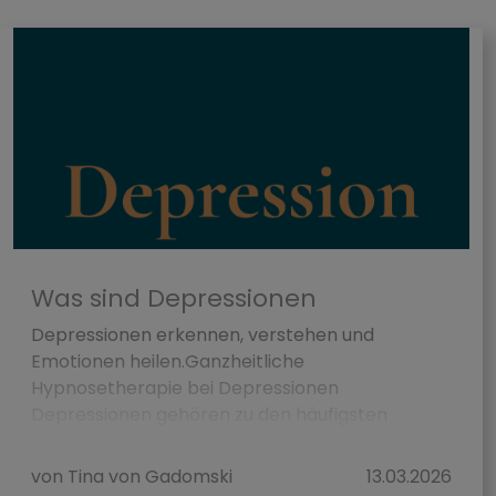
Was sind Depressionen
Depressionen erkennen, verstehen und
Emotionen heilen.Ganzheitliche
Hypnosetherapie bei Depressionen
Depressionen gehören zu den häufigsten
seelische...
von Tina von Gadomski
13.03.2026