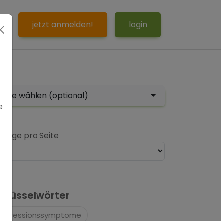
S
jetzt anmelden!
login
tor
bitte wählen (optional)
e
nträge pro Seite
hlüsselwörter
Depressionssymptome