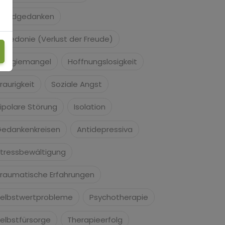
uizidgedanken
nhedonie (Verlust der Freude)
nergiemangel
Hoffnungslosigkeit
raurigkeit
Soziale Angst
ipolare Störung
Isolation
edankenkreisen
Antidepressiva
tressbewältigung
raumatische Erfahrungen
elbstwertprobleme
Psychotherapie
elbstfürsorge
Therapieerfolg