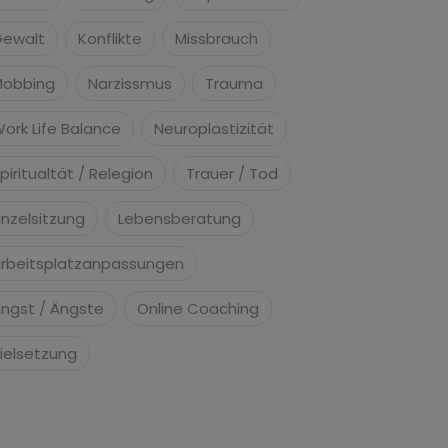
ewalt
Konflikte
Missbrauch
Mobbing
Narzissmus
Trauma
ork Life Balance
Neuroplastizität
piritualtät / Relegion
Trauer / Tod
inzelsitzung
Lebensberatung
rbeitsplatzanpassungen
ngst / Ängste
Online Coaching
ielsetzung