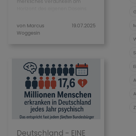
merkliches Verdunkeln am
Horizont des eigenen Daseins.
G
Die Alt...
von Marcus
19.07.2025
Woggesin
W
S
E
A
A
Z
Deutschland - EINE