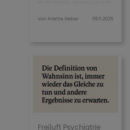
ist. Wir lächeln, obwohl uns nicht
danach ist. W...
von Anette Sieber
09.11.2025
Freiluft Psychiatrie