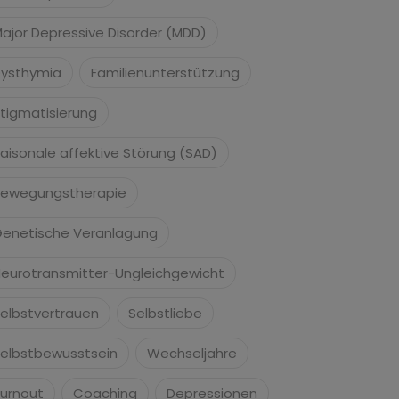
ajor Depressive Disorder (MDD)
ysthymia
Familienunterstützung
tigmatisierung
aisonale affektive Störung (SAD)
ewegungstherapie
enetische Veranlagung
eurotransmitter-Ungleichgewicht
elbstvertrauen
Selbstliebe
elbstbewusstsein
Wechseljahre
urnout
Coaching
Depressionen