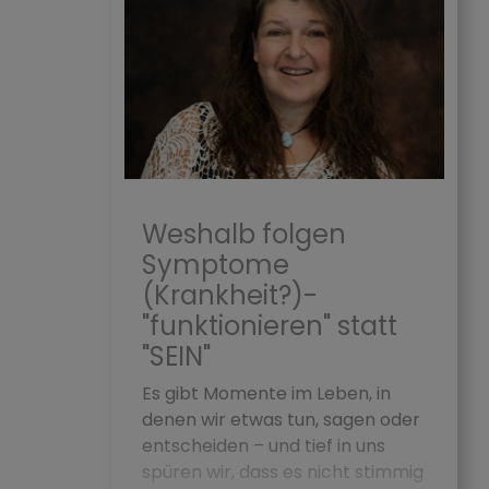
Weshalb folgen
Symptome
(Krankheit?)-
"funktionieren" statt
"SEIN"
Es gibt Momente im Leben, in
denen wir etwas tun, sagen oder
entscheiden – und tief in uns
spüren wir, dass es nicht stimmig