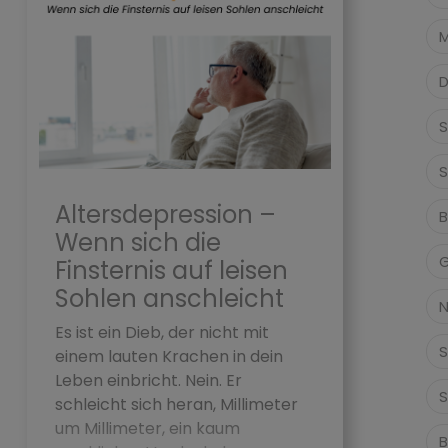
M
D
S
S
Altersdepression –
B
Wenn sich die
G
Finsternis auf leisen
Sohlen anschleicht
N
Es ist ein Dieb, der nicht mit
S
einem lauten Krachen in dein
Leben einbricht. Nein. Er
S
schleicht sich heran, Millimeter
um Millimeter, ein kaum
B