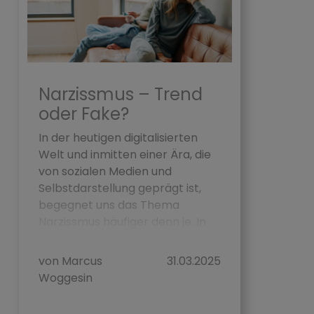
Narzissmus – Trend
oder Fake?
In der heutigen digitalisierten
Welt und inmitten einer Ära, die
von sozialen Medien und
Selbstdarstellung geprägt ist,
begegnet uns das Thema
Narzissmus häufiger denn je. In
unserem umfasse...
von Marcus
31.03.2025
Woggesin