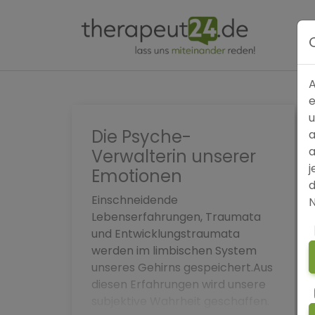
A
e
u
Die Psyche-
a
a
Verwalterin unserer
j
Emotionen
d
Einschneidende
N
Lebenserfahrungen, Traumata
und Entwicklungstraumata
werden im limbischen System
unseres Gehirns gespeichert.Aus
diesen Erfahrungen wird unsere
subjektive Wahrheit geschaffen.