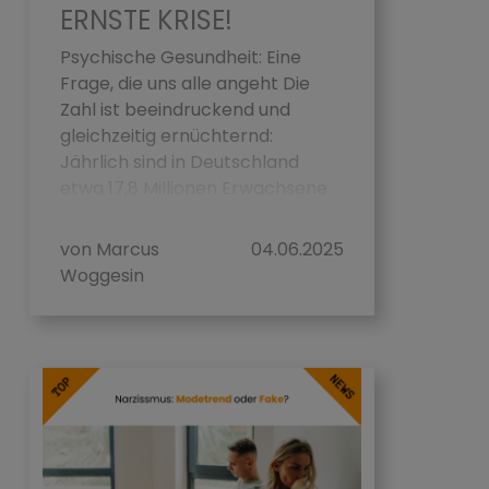
ERNSTE KRISE!
Psychische Gesundheit: Eine
Frage, die uns alle angeht Die
Zahl ist beeindruckend und
gleichzeitig ernüchternd:
Jährlich sind in Deutschland
etwa 17,8 Millionen Erwachsene
von einer psych...
von Marcus
04.06.2025
Woggesin