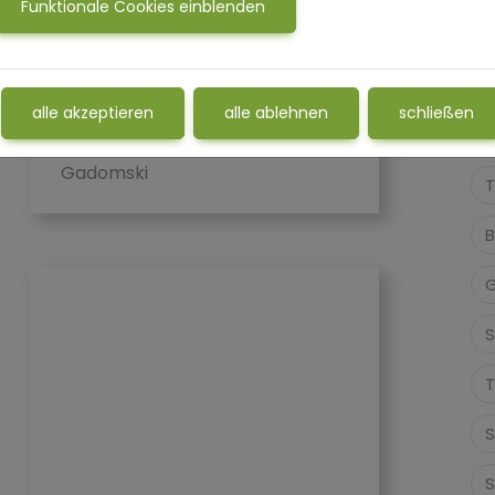
bei Trauma und
Funktionale Cookies einblenden
Traumafolgestörungen (PTBS),in
S
Jever oder auch online. Trauma
verstehen und lösen.
A
Traumatische ...
alle akzeptieren
alle ablehnen
schließen
E
von Tina von
13.03.2026
Gadomski
T
B
G
S
T
S
S