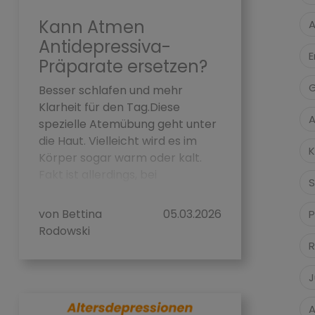
Kann Atmen
A
Antidepressiva-
E
Präparate ersetzen?
G
Besser schlafen und mehr
Klarheit für den Tag.Diese
A
spezielle Atemübung geht unter
die Haut. Vielleicht wird es im
K
Körper sogar warm oder kalt.
Fakt ist allerdings, bei
S
regelm&au...
von Bettina
05.03.2026
P
Rodowski
R
J
A