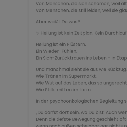
Von Menschen, die sich schämen, weil al
Von Menschen, die still leiden, weil sie gl
Aber weißt Du was?
✨ Heilung ist kein Zeitplan. Kein Durchla
Heilung ist ein Flüstern.
Ein Wieder-Fühlen.
Ein Sich-Zurücktrauen ins Leben – in Eta
Und manchmal sieht sie aus wie Rückzug.
Wie Tränen im Supermarkt.
Wie Wut auf das Leben, das so ungerecht
Wie Stille mitten im Lärm.
In der psychoonkologischen Begleitung sa
„Du darfst dort sein, wo Du bist. Auch we
Denn die tiefste Bewegung geschieht oft
wenn nach außen scheinbar gar nichts pa