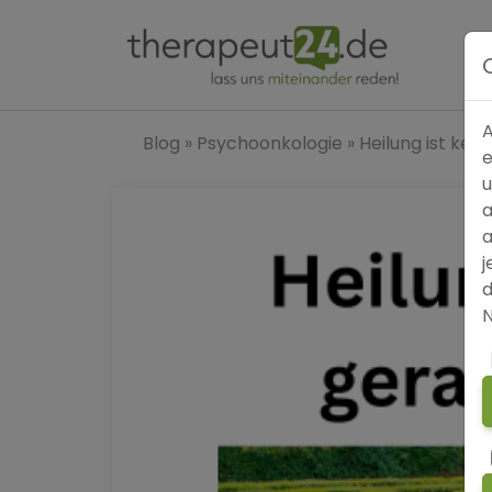
A
Blog
»
Psychoonkologie
»
Heilung ist kei
e
u
a
a
j
d
N