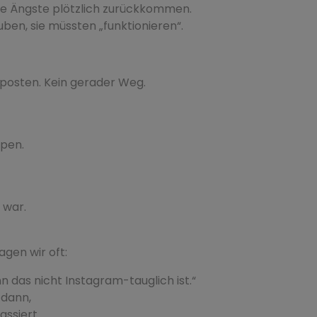
te Ängste plötzlich zurückkommen.
auben, sie müssten „funktionieren“.
ufposten. Kein gerader Weg.
ppen.
 war.
gen wir oft:
nn das nicht Instagram-tauglich ist.“
 dann,
ssiert.