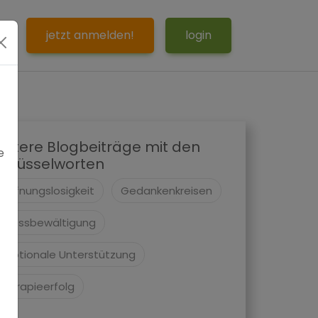
S
jetzt anmelden!
login
eitere Blogbeiträge mit den
e
chlüsselworten
Hoffnungslosigkeit
Gedankenkreisen
Stressbewältigung
Emotionale Unterstützung
Therapieerfolg