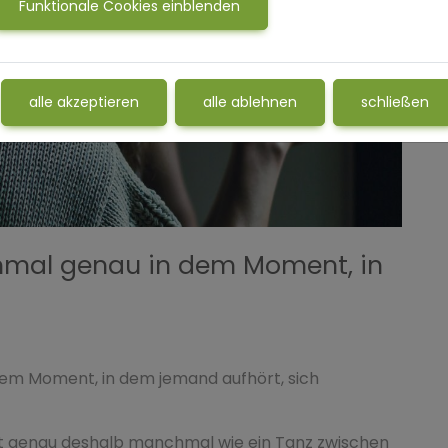
Funktionale Cookies einblenden
alle akzeptieren
alle ablehnen
schließen
hmal genau in dem Moment, in
em Moment, in dem jemand aufhört, sich
beit genau deshalb manchmal wie ein Tanz zwischen