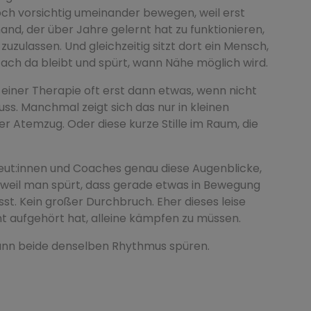
ch vorsichtig umeinander bewegen, weil erst
and, der über Jahre gelernt hat zu funktionieren,
 zuzulassen. Und gleichzeitig sitzt dort ein Mensch,
nfach da bleibt und spürt, wann Nähe möglich wird.
 einer Therapie oft erst dann etwas, wenn nicht
uss. Manchmal zeigt sich das nur in kleinen
er Atemzug. Oder diese kurze Stille im Raum, die
eut:innen und Coaches genau diese Augenblicke,
 weil man spürt, dass gerade etwas in Bewegung
st. Kein großer Durchbruch. Eher dieses leise
t aufgehört hat, alleine kämpfen zu müssen.
wann beide denselben Rhythmus spüren.