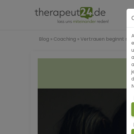
A
Blog
»
Coaching
»
Vertrauen beginnt man
e
u
a
a
j
d
N