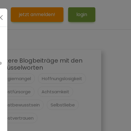
S
jetzt anmelden!
login
eitere Blogbeiträge mit den
e
chlüsselworten
Energiemangel
Hoffnungslosigkeit
Selbstfürsorge
Achtsamkeit
Selbstbewusstsein
Selbstliebe
Selbstvertrauen