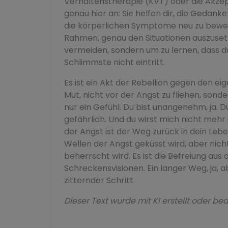
Verhaltenstherapie (KVT) oder die Akz
genau hier an: Sie helfen dir, die Gedan
die körperlichen Symptome neu zu bewert
Rahmen, genau den Situationen auszusetze
vermeiden, sondern um zu lernen, dass d
Schlimmste nicht eintritt.
Es ist ein Akt der Rebellion gegen den ei
Mut, nicht vor der Angst zu fliehen, sonde
nur ein Gefühl. Du bist unangenehm, ja. Du
gefährlich. Und du wirst mich nicht mehr
der Angst ist der Weg zurück in dein Lebe
Wellen der Angst geküsst wird, aber nic
beherrscht wird. Es ist die Befreiung aus
Schreckensvisionen. Ein langer Weg, ja, abe
zitternder Schritt.
Dieser Text wurde mit KI erstellt oder bea