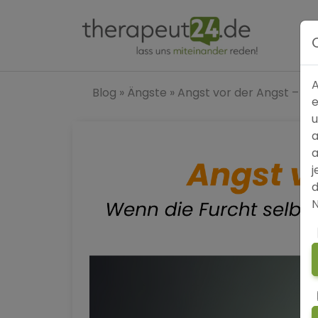
A
Blog
»
Ängste
»
Angst vor der Angst – We
e
u
a
a
j
d
N