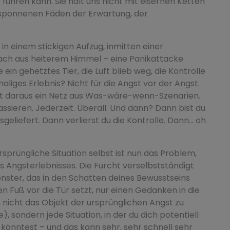
s führen kann. Sie hält uns nicht mit eisernen Ketten
esponnenen Fäden der Erwartung, der
ht in einem stickigen Aufzug, inmitten einer
ch aus heiterem Himmel – eine Panikattacke
 ein gehetztes Tier, die Luft blieb weg, die Kontrolle
aliges Erlebnis? Nicht für die Angst vor der Angst.
nnt daraus ein Netz aus Was-wäre-wenn-Szenarien.
passieren. Jederzeit. Überall. Und dann? Dann bist du
liefert. Dann verlierst du die Kontrolle. Dann... oh
 ursprüngliche Situation selbst ist nun das Problem,
s Angsterlebnisses. Die Furcht verselbstständigt
onster, das in den Schatten deines Bewusstseins
en Fuß vor die Tür setzt, nur einen Gedanken in die
, nicht das Objekt der ursprünglichen Angst zu
sondern jede Situation, in der du dich potentiell
n könntest – und das kann sehr, sehr schnell sehr