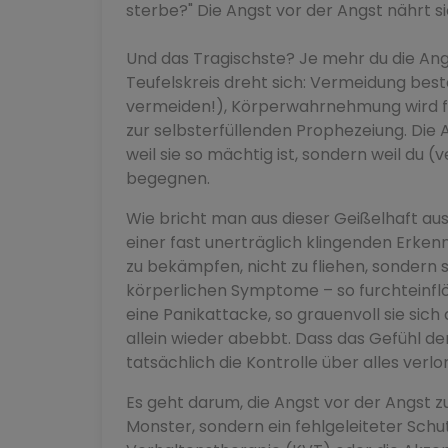
sterbe?" Die Angst vor der Angst nährt s
Und das Tragischste? Je mehr du die Angs
Teufelskreis dreht sich: Vermeidung bestä
vermeiden!), Körperwahrnehmung wird f
zur selbsterfüllenden Prophezeiung. Die A
weil sie so mächtig ist, sondern weil du (v
begegnen.
Wie bricht man aus dieser Geißelhaft aus?
einer fast unerträglich klingenden Erkenn
zu bekämpfen, nicht zu fliehen, sondern s
körperlichen Symptome – so furchteinflö
eine Panikattacke, so grauenvoll sie sich
allein wieder abebbt. Dass das Gefühl der
tatsächlich die Kontrolle über alles verlo
Es geht darum, die Angst vor der Angst zu
Monster, sondern ein fehlgeleiteter Sch