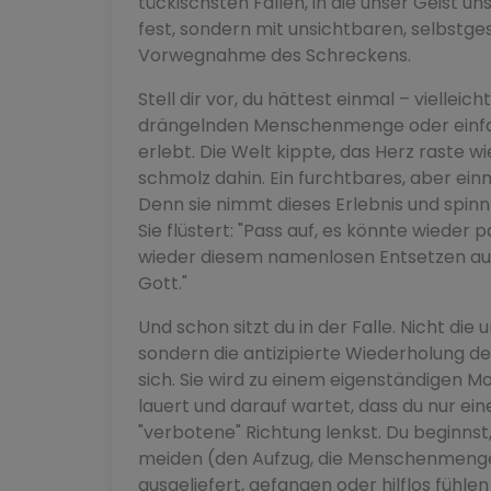
tückischsten Fallen, in die unser Geist un
fest, sondern mit unsichtbaren, selbstg
Vorwegnahme des Schreckens.
Stell dir vor, du hättest einmal – vielleic
drängelnden Menschenmenge oder einfa
erlebt. Die Welt kippte, das Herz raste wie
schmolz dahin. Ein furchtbares, aber einm
Denn sie nimmt dieses Erlebnis und spi
Sie flüstert: "Pass auf, es könnte wieder 
wieder diesem namenlosen Entsetzen ausge
Gott."
Und schon sitzt du in der Falle. Nicht die
sondern die antizipierte Wiederholung de
sich. Sie wird zu einem eigenständigen M
lauert und darauf wartet, dass du nur ein
"verbotene" Richtung lenkst. Du beginnst
meiden (den Aufzug, die Menschenmenge), 
ausgeliefert, gefangen oder hilflos fühle