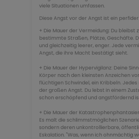
viele Situationen umfassen.
Diese Angst vor der Angst ist ein perfid
+ Die Mauer der Vermeidung: Du bleibst 
bestimmte Straßen, Plätze, Geschäfte. De
und gleichzeitig leerer, enger. Jede verm
Angst, die ihre Macht bestätigt sieht.
+ Die Mauer der Hypervigilanz: Deine Sin
Körper nach den kleinsten Anzeichen von
flüchtigen Schwindel, ein Kribbeln. Jedes
der großen Angst. Du lebst in einem Zus
schon erschöpfend und angstfördernd is
+ Die Mauer der Katastrophenphantasien:
Es malt die schlimmstmöglichen Szenarie
sondern deren unkontrollierbare, öffent
Eskalation. "Was, wenn ich ohnmächtig w