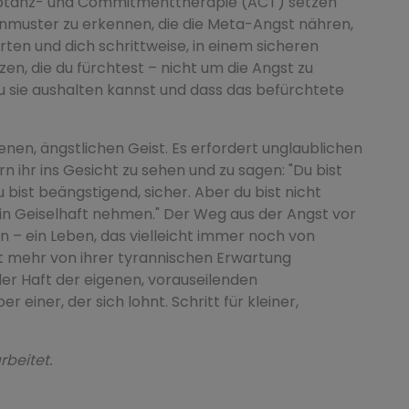
eptanz- und Commitmenttherapie (ACT) setzen
kenmuster zu erkennen, die die Meta-Angst nähren,
en und dich schrittweise, in einem sicheren
n, die du fürchtest – nicht um die Angst zu
u sie aushalten kannst und dass das befürchtete
genen, ängstlichen Geist. Es erfordert unglaublichen
rn ihr ins Gesicht zu sehen und zu sagen: "Du bist
 bist beängstigend, sicher. Aber du bist nicht
 in Geiselhaft nehmen." Der Weg aus der Angst vor
n – ein Leben, das vielleicht immer noch von
ht mehr von ihrer tyrannischen Erwartung
 der Haft der eigenen, vorauseilenden
r einer, der sich lohnt. Schritt für kleiner,
rbeitet.