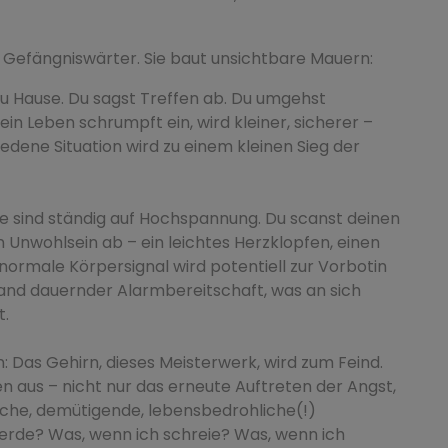
er Gefängniswärter. Sie baut unsichtbare Mauern:
zu Hause. Du sagst Treffen ab. Du umgehst
in Leben schrumpft ein, wird kleiner, sicherer –
iedene Situation wird zu einem kleinen Sieg der
ne sind ständig auf Hochspannung. Du scanst deinen
 Unwohlsein ab – ein leichtes Herzklopfen, einen
 normale Körpersignal wird potentiell zur Vorbotin
tand dauernder Alarmbereitschaft, was an sich
t.
 Das Gehirn, dieses Meisterwerk, wird zum Feind.
n aus – nicht nur das erneute Auftreten der Angst,
liche, demütigende, lebensbedrohliche(!)
erde? Was, wenn ich schreie? Was, wenn ich