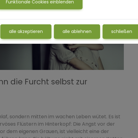
Funktionale Cookies einblenden
alle akzeptieren
alle ablehnen
schließen
n die Furcht selbst zur
Schlaf, sondern mitten im wachen Leben wütet. Es ist
rvöses Flüstern im Hinterkopf: Die Angst vor der
or dem eigenen Grauen, ist vielleicht eine der