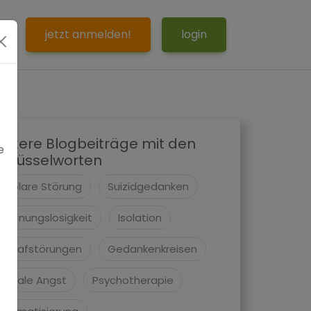
S
jetzt anmelden!
login
eitere Blogbeiträge mit den
e
chlüsselworten
Bipolare Störung
Suizidgedanken
Hoffnungslosigkeit
Isolation
Schlafstörungen
Gedankenkreisen
Soziale Angst
Psychotherapie