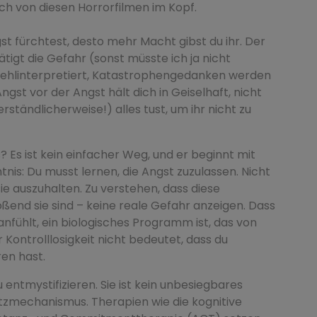
ich von diesen Horrorfilmen im Kopf.
t fürchtest, desto mehr Macht gibst du ihr. Der
tigt die Gefahr (sonst müsste ich ja nicht
ehlinterpretiert, Katastrophengedanken werden
ngst vor der Angst hält dich in Geiselhaft, nicht
erständlicherweise!) alles tust, um ihr nicht zu
 Es ist kein einfacher Weg, und er beginnt mit
tnis: Du musst lernen, die Angst zuzulassen. Nicht
ie auszuhalten. Zu verstehen, dass diese
ßend sie sind – keine reale Gefahr anzeigen. Dass
 anfühlt, ein biologisches Programm ist, das von
 Kontrolllosigkeit nicht bedeutet, dass du
ren hast.
 entmystifizieren. Sie ist kein unbesiegbares
utzmechanismus. Therapien wie die kognitive