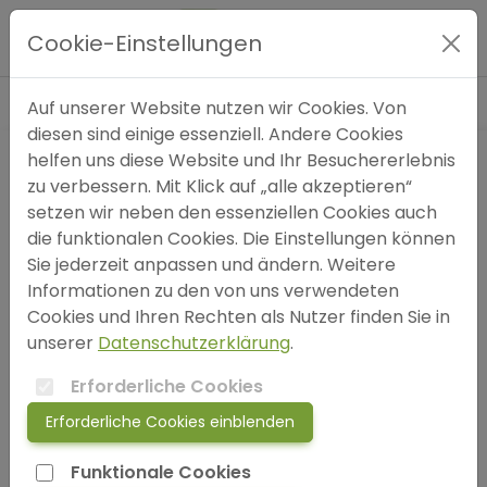
Blog
»
Coaching
»
Grenzen setzen ohne
Hauptmenü
Schuldgefühle
Cookie-Einstellungen
Expertensuche
Auf unserer Website nutzen wir Cookies. Von
diesen sind einige essenziell. Andere Cookies
helfen uns diese Website und Ihr Besuchererlebnis
Blog
zu verbessern. Mit Klick auf „alle akzeptieren“
setzen wir neben den essenziellen Cookies auch
FAQ
die funktionalen Cookies. Die Einstellungen können
Sie jederzeit anpassen und ändern. Weitere
Informationen zu den von uns verwendeten
SOS
Cookies und Ihren Rechten als Nutzer finden Sie in
unserer
Datenschutzerklärung
.
jetzt anmelden!
Erforderliche Cookies
Erforderliche Cookies einblenden
login
Funktionale Cookies