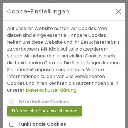
Blog
»
Coaching
»
Welche Erkenntnisse aus dem
Hauptmenü
Blick in die Natur nimmst du mit?
Cookie-Einstellungen
Expertensuche
Auf unserer Website nutzen wir Cookies. Von
diesen sind einige essenziell. Andere Cookies
helfen uns diese Website und Ihr Besuchererlebnis
Blog
zu verbessern. Mit Klick auf „alle akzeptieren“
setzen wir neben den essenziellen Cookies auch
FAQ
die funktionalen Cookies. Die Einstellungen können
Sie jederzeit anpassen und ändern. Weitere
Informationen zu den von uns verwendeten
SOS
Cookies und Ihren Rechten als Nutzer finden Sie in
unserer
Datenschutzerklärung
.
jetzt anmelden!
Erforderliche Cookies
Erforderliche Cookies einblenden
login
Funktionale Cookies