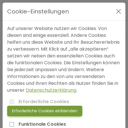
Blog
»
Beziehung / Paar
»
Gestalte Dein erfülltes
Hauptmenü
Jahr 2026 - IKIGAI & Visionboard Onlineworkshop
Cookie-Einstellungen
Expertensuche
Auf unserer Website nutzen wir Cookies. Von
diesen sind einige essenziell. Andere Cookies
helfen uns diese Website und Ihr Besuchererlebnis
Blog
zu verbessern. Mit Klick auf „alle akzeptieren“
setzen wir neben den essenziellen Cookies auch
FAQ
die funktionalen Cookies. Die Einstellungen können
Sie jederzeit anpassen und ändern. Weitere
Informationen zu den von uns verwendeten
SOS
Cookies und Ihren Rechten als Nutzer finden Sie in
unserer
Datenschutzerklärung
.
jetzt anmelden!
Erforderliche Cookies
Erforderliche Cookies einblenden
login
Funktionale Cookies