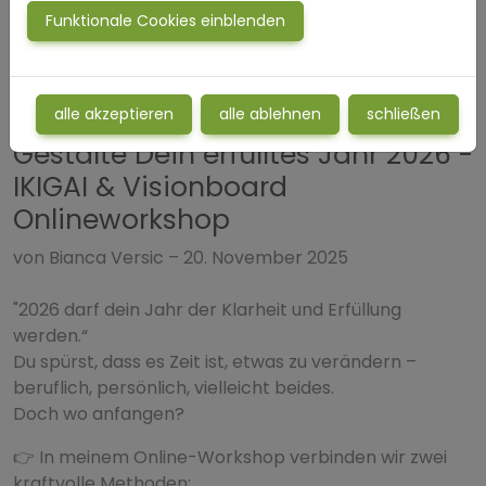
Funktionale Cookies einblenden
alle akzeptieren
alle ablehnen
schließen
Gestalte Dein erfülltes Jahr 2026 -
IKIGAI & Visionboard
Onlineworkshop
von Bianca Versic – 20. November 2025
"2026 darf dein Jahr der Klarheit und Erfüllung
werden.“
Du spürst, dass es Zeit ist, etwas zu verändern –
beruflich, persönlich, vielleicht beides.
Doch wo anfangen?
👉 In meinem Online-Workshop verbinden wir zwei
kraftvolle Methoden: