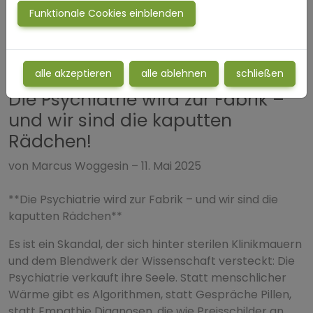
Funktionale Cookies einblenden
alle akzeptieren
alle ablehnen
schließen
Die Psychiatrie wird zur Fabrik –
und wir sind die kaputten
Rädchen!
von Marcus Woggesin – 11. Mai 2025
**Die Psychiatrie wird zur Fabrik – und wir sind die
kaputten Rädchen**
Es ist ein Skandal, der sich hinter sterilen Klinikmauern
und dem Blendwerk der Wissenschaft versteckt: Die
Psychiatrie verkauft ihre Seele. Statt menschlicher
Wärme gibt es Algorithmen, statt Gespräche Pillen,
statt Empathie Diagnosen, die wie Preisschilder an