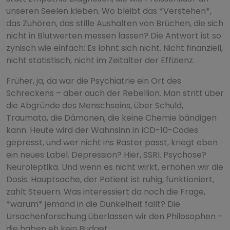
unseren Seelen kleben. Wo bleibt das *Verstehen*,
das Zuhören, das stille Aushalten von Brüchen, die sich
nicht in Blutwerten messen lassen? Die Antwort ist so
zynisch wie einfach: Es lohnt sich nicht. Nicht finanziell,
nicht statistisch, nicht im Zeitalter der Effizienz.
Früher, ja, da war die Psychiatrie ein Ort des
Schreckens – aber auch der Rebellion. Man stritt über
die Abgründe des Menschseins, über Schuld,
Traumata, die Dämonen, die keine Chemie bändigen
kann. Heute wird der Wahnsinn in ICD-10-Codes
gepresst, und wer nicht ins Raster passt, kriegt eben
ein neues Label. Depression? Hier, SSRI. Psychose?
Neuroleptika. Und wenn es nicht wirkt, erhöhen wir die
Dosis. Hauptsache, der Patient ist ruhig, funktioniert,
zahlt Steuern. Was interessiert da noch die Frage,
*warum* jemand in die Dunkelheit fällt? Die
Ursachenforschung überlassen wir den Philosophen –
die haben eh kein Budget.