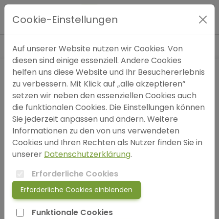
Blog
»
Ängste
»
Die Psychiatrie wird zur Fabrik – und
Hauptmenü
wir sind die kaputten Rädchen!
Cookie-Einstellungen
Expertensuche
Auf unserer Website nutzen wir Cookies. Von
diesen sind einige essenziell. Andere Cookies
helfen uns diese Website und Ihr Besuchererlebnis
Blog
zu verbessern. Mit Klick auf „alle akzeptieren“
setzen wir neben den essenziellen Cookies auch
FAQ
die funktionalen Cookies. Die Einstellungen können
Sie jederzeit anpassen und ändern. Weitere
Informationen zu den von uns verwendeten
SOS
Cookies und Ihren Rechten als Nutzer finden Sie in
unserer
Datenschutzerklärung
.
jetzt anmelden!
Erforderliche Cookies
Erforderliche Cookies einblenden
login
Funktionale Cookies