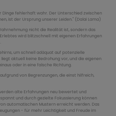
 Dinge fehlerhaft wahr. Der Unterschied zwischen
n, ist der Ursprung unserer Leiden." (Dalai Lama)
ahrnehmung nicht die Realität ist, sondern das
rlebtes wird blitzschnell mit eigenen Erfahrungen
.
Gehirns, um schnell adäquat auf potenzielle
liegt aktuell keine Bedrohung vor, und die eigenen
inaus oder in eine falsche Richtung.
aufgrund von Begrenzungen, die einst hilfreich,
 werden alte Erfahrungen neu bewertet und
tspannt und durch gezielte Fokussierung können
von automatischen Mustern erreicht werden. Das
rzeugungen - für mehr Leichtigkeit und Freude im