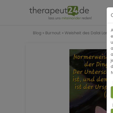
A
Blog
»
Burnout
»
Weisheit des Dalai Lama
e
u
a
a
j
d
N