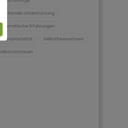
Selbstfürsorge
Emotionale Unterstützung
Traumatische Erfahrungen
Neuroplastizität
Selbstbewusstsein
Selbstvertrauen