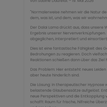
von Sabine Daufeldt – 19. Mai 2026
"Normalerweise nehmen wir die Natur der
dem, was ist, und dem, was wir wahrnehme
Der Dalai Lama drückt aus, dass unsere W
Ergebnis unserer Nervenverknüpfungen. E
abgeglichen, interpretiert und einsortiert
Dies ist eine fantastische Fähigkeit des 
Bedrohungen zu reagieren. Doch vielfach 
Reaktionen schießen dann über das Ziel h
Das Problem: Hier entsteht neues Leiden 
aber heute hinderlich sind.
Die Lösung: In therapeutischer Hypnose
belastende Glaubenssätze aufgelöst. En
neue Perspektiven und die Entkopplung 
schafft Raum für frische, hilfreiche Übe