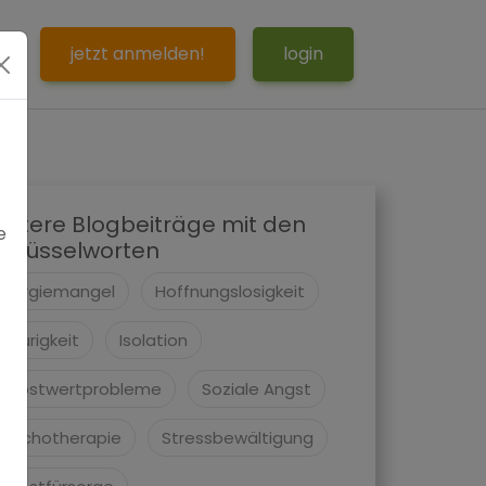
S
jetzt anmelden!
login
eitere Blogbeiträge mit den
e
chlüsselworten
Energiemangel
Hoffnungslosigkeit
Traurigkeit
Isolation
Selbstwertprobleme
Soziale Angst
Psychotherapie
Stressbewältigung