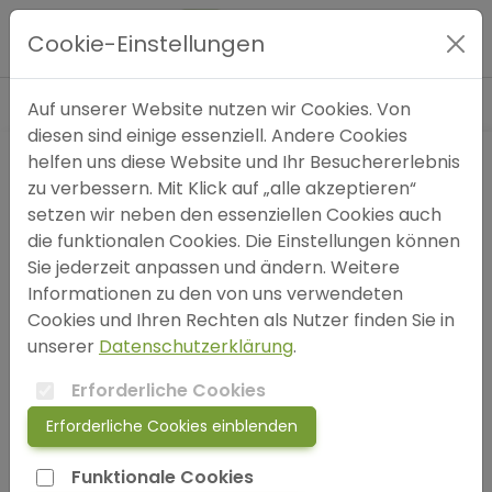
Blog
»
Ängste
»
💥 7 psychologische Fakten - die
Hauptmenü
dein Leben verändern können!
Cookie-Einstellungen
Expertensuche
Auf unserer Website nutzen wir Cookies. Von
diesen sind einige essenziell. Andere Cookies
helfen uns diese Website und Ihr Besuchererlebnis
Blog
zu verbessern. Mit Klick auf „alle akzeptieren“
setzen wir neben den essenziellen Cookies auch
FAQ
die funktionalen Cookies. Die Einstellungen können
Sie jederzeit anpassen und ändern. Weitere
Informationen zu den von uns verwendeten
SOS
Cookies und Ihren Rechten als Nutzer finden Sie in
unserer
Datenschutzerklärung
.
jetzt anmelden!
Erforderliche Cookies
Erforderliche Cookies einblenden
💥 7 psychologische Fakten - die
login
dein Leben verändern können!
Funktionale Cookies