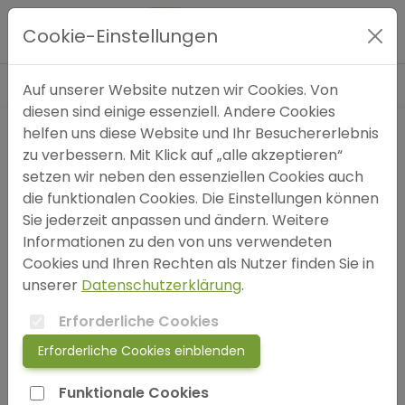
Blog
»
Ängste
»
Blick auf den Grund: Hypnose als Tor
Hauptmenü
zu neuen Lösungen
Cookie-Einstellungen
Expertensuche
Auf unserer Website nutzen wir Cookies. Von
diesen sind einige essenziell. Andere Cookies
helfen uns diese Website und Ihr Besuchererlebnis
Blog
zu verbessern. Mit Klick auf „alle akzeptieren“
setzen wir neben den essenziellen Cookies auch
FAQ
die funktionalen Cookies. Die Einstellungen können
Sie jederzeit anpassen und ändern. Weitere
Informationen zu den von uns verwendeten
SOS
Cookies und Ihren Rechten als Nutzer finden Sie in
unserer
Datenschutzerklärung
.
jetzt anmelden!
Erforderliche Cookies
Erforderliche Cookies einblenden
login
Funktionale Cookies