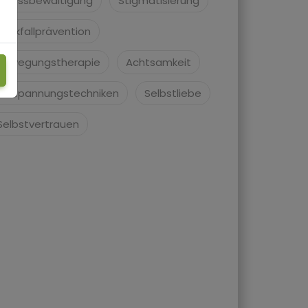
Stressbewältigung
Stigmatisierung
Rückfallprävention
Bewegungstherapie
Achtsamkeit
Entspannungstechniken
Selbstliebe
Selbstvertrauen