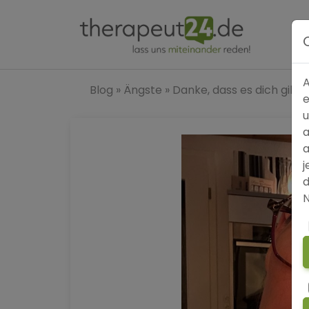
A
Blog
»
Ängste
»
Danke, dass es dich gibt!
e
u
a
a
j
d
N