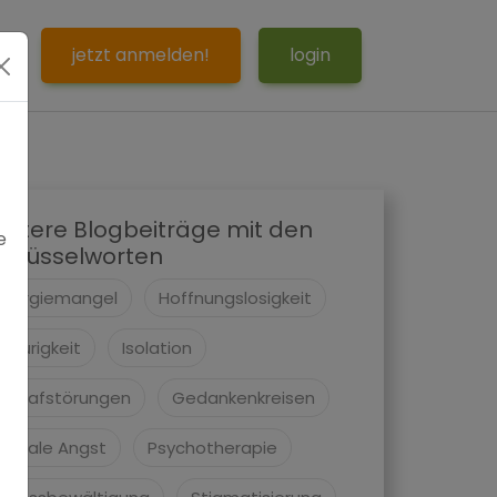
S
jetzt anmelden!
login
eitere Blogbeiträge mit den
e
chlüsselworten
Energiemangel
Hoffnungslosigkeit
Traurigkeit
Isolation
Schlafstörungen
Gedankenkreisen
Soziale Angst
Psychotherapie