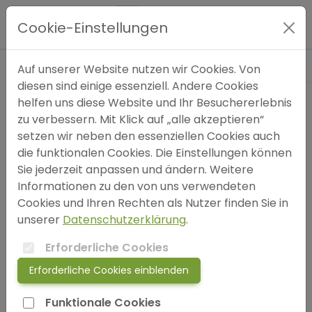
Blog
»
Ängste
»
Depression als Pandemie der
Hauptmenü
Moderne
Cookie-Einstellungen
Expertensuche
Auf unserer Website nutzen wir Cookies. Von
diesen sind einige essenziell. Andere Cookies
helfen uns diese Website und Ihr Besuchererlebnis
Blog
zu verbessern. Mit Klick auf „alle akzeptieren“
setzen wir neben den essenziellen Cookies auch
FAQ
die funktionalen Cookies. Die Einstellungen können
Sie jederzeit anpassen und ändern. Weitere
Informationen zu den von uns verwendeten
SOS
Cookies und Ihren Rechten als Nutzer finden Sie in
unserer
Datenschutzerklärung
.
jetzt anmelden!
Erforderliche Cookies
Erforderliche Cookies einblenden
login
Funktionale Cookies