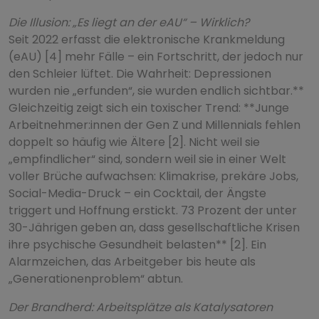
Die Illusion: „Es liegt an der eAU“ – Wirklich?
Seit 2022 erfasst die elektronische Krankmeldung
(eAU) [4] mehr Fälle – ein Fortschritt, der jedoch nur
den Schleier lüftet. Die Wahrheit: Depressionen
wurden nie „erfunden“, sie wurden endlich sichtbar.**
Gleichzeitig zeigt sich ein toxischer Trend: **Junge
Arbeitnehmer:innen der Gen Z und Millennials fehlen
doppelt so häufig wie Ältere [2]. Nicht weil sie
„empfindlicher“ sind, sondern weil sie in einer Welt
voller Brüche aufwachsen: Klimakrise, prekäre Jobs,
Social-Media-Druck – ein Cocktail, der Ängste
triggert und Hoffnung erstickt. 73 Prozent der unter
30-Jährigen geben an, dass gesellschaftliche Krisen
ihre psychische Gesundheit belasten** [2]. Ein
Alarmzeichen, das Arbeitgeber bis heute als
„Generationenproblem“ abtun.
Der Brandherd: Arbeitsplätze als Katalysatoren