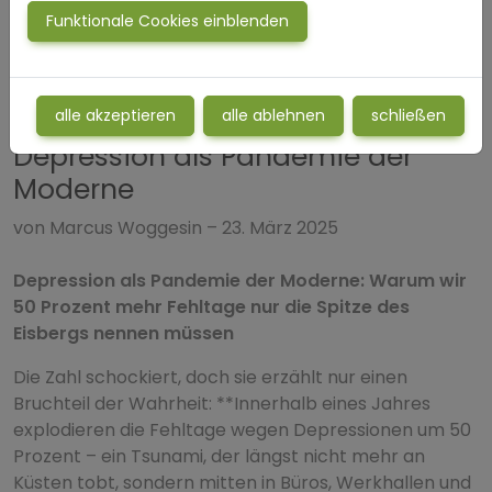
Funktionale Cookies einblenden
alle akzeptieren
alle ablehnen
schließen
Depression als Pandemie der
Moderne
von Marcus Woggesin – 23. März 2025
Depression als Pandemie der Moderne: Warum wir
50 Prozent mehr Fehltage nur die Spitze des
Eisbergs nennen müssen
Die Zahl schockiert, doch sie erzählt nur einen
Bruchteil der Wahrheit: **Innerhalb eines Jahres
explodieren die Fehltage wegen Depressionen um 50
Prozent – ein Tsunami, der längst nicht mehr an
Küsten tobt, sondern mitten in Büros, Werkhallen und