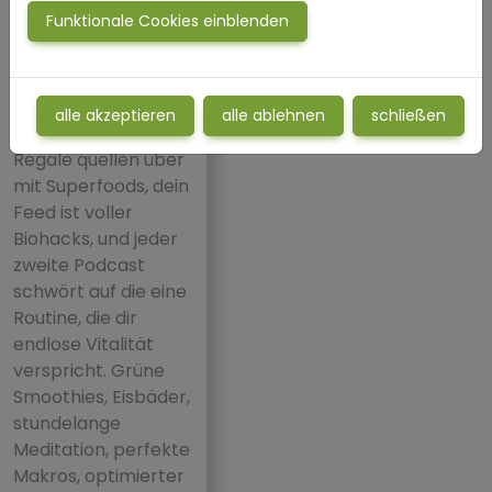
Funktionale Cookies einblenden
von Marcus
Woggesin – 25. Juni
2025
alle akzeptieren
alle ablehnen
schließen
Schau dich um. Die
Regale quellen über
mit Superfoods, dein
Feed ist voller
Biohacks, und jeder
zweite Podcast
schwört auf die eine
Routine, die dir
endlose Vitalität
verspricht. Grüne
Smoothies, Eisbäder,
stundelange
Meditation, perfekte
Makros, optimierter