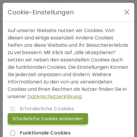
wirst nicht ewig
leben... nicht mal,
Hauptmenü
Cookie-Einstellungen
wenn du alles
„richtig“ machst!
Expertensuche
Auf unserer Website nutzen wir Cookies. Von
diesen sind einige essenziell. Andere Cookies
helfen uns diese Website und Ihr Besuchererlebnis
Blog
zu verbessern. Mit Klick auf „alle akzeptieren“
setzen wir neben den essenziellen Cookies auch
FAQ
die funktionalen Cookies. Die Einstellungen können
Sie jederzeit anpassen und ändern. Weitere
Du wirst
Informationen zu den von uns verwendeten
SOS
nicht ewig
Cookies und Ihren Rechten als Nutzer finden Sie in
leben... nicht
unserer
Datenschutzerklärung
.
jetzt anmelden!
mal, wenn
Erforderliche Cookies
du alles
Erforderliche Cookies einblenden
login
„richtig“
machst!
Funktionale Cookies