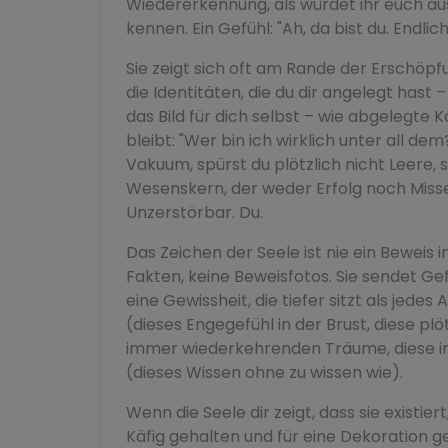
Wiedererkennung, als würdet ihr euch au
kennen. Ein Gefühl: "Ah, da bist du. Endlich
Sie zeigt sich oft am Rande der Erschöpf
die Identitäten, die du dir angelegt hast –
das Bild für dich selbst – wie abgelegte
bleibt: "Wer bin ich wirklich unter all de
Vakuum, spürst du plötzlich nicht Leere, s
Wesenskern, der weder Erfolg noch Misser
Unzerstörbar. Du.
Das Zeichen der Seele ist nie ein Beweis 
Fakten, keine Beweisfotos. Sie sendet Gef
eine Gewissheit, die tiefer sitzt als jede
(dieses Engegefühl in der Brust, diese plöt
immer wiederkehrenden Träume, diese inn
(dieses Wissen ohne zu wissen wie).
Wenn die Seele dir zeigt, dass sie existiert
Käfig gehalten und für eine Dekoration geh