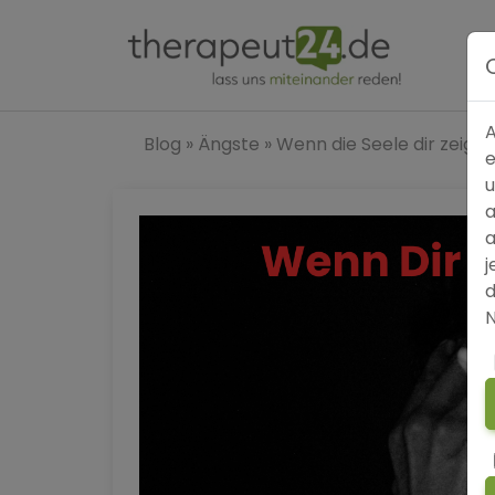
A
Blog
»
Ängste
»
Wenn die Seele dir zeigt, d
e
u
a
a
j
d
N