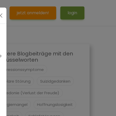
S
jetzt anmelden!
login
eitere Blogbeiträge mit den
e
chlüsselworten
Depressionssymptome
Bipolare Störung
Suizidgedanken
Anhedonie (Verlust der Freude)
Energiemangel
Hoffnungslosigkeit