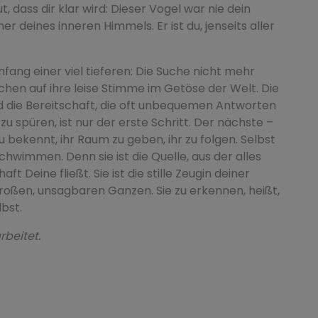
t, dass dir klar wird: Dieser Vogel war nie dein
r deines inneren Himmels. Er ist du, jenseits aller
nfang einer viel tieferen: Die Suche nicht mehr
schen auf ihre leise Stimme im Getöse der Welt. Die
und die Bereitschaft, die oft unbequemen Antworten
 zu spüren, ist nur der erste Schritt. Der nächste –
u bekennt, ihr Raum zu geben, ihr zu folgen. Selbst
wimmen. Denn sie ist die Quelle, aus der alles
ft Deine fließt. Sie ist die stille Zeugin deiner
roßen, unsagbaren Ganzen. Sie zu erkennen, heißt,
bst.
rbeitet.