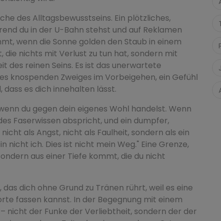
läche des Alltagsbewusstseins. Ein plötzliches,
rend du in der U-Bahn stehst und auf Reklamen
kommt, wenn die Sonne golden den Staub in einem
 die nichts mit Verlust zu tun hat, sondern mit
t des reinen Seins. Es ist das unerwartete
nes knospenden Zweiges im Vorbeigehen, ein Gefühl
 dass es dich innehalten lässt.
t, wenn du gegen dein eigenes Wohl handelst. Wenn
jedes Faserwissen abspricht, und ein dumpfer,
nicht als Angst, nicht als Faulheit, sondern als ein
in nicht ich. Dies ist nicht mein Weg." Eine Grenze,
ondern aus einer Tiefe kommt, die du nicht
d, das dich ohne Grund zu Tränen rührt, weil es eine
orte fassen kannst. In der Begegnung mit einem
– nicht der Funke der Verliebtheit, sondern der der