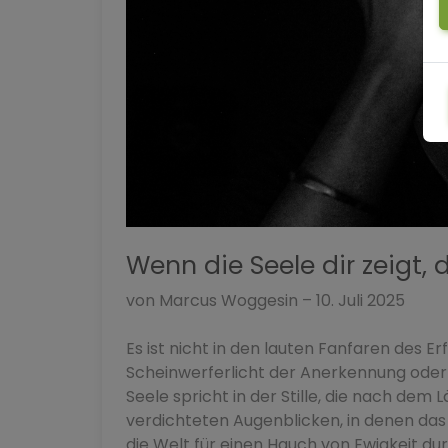
Wenn die Seele dir zeigt, d
von Marcus Woggesin – 10. Juli 2025
Es ist nicht in den lauten Fanfaren des Erf
Scheinwerferlicht der Anerkennung oder
Seele spricht in der Stille, die nach dem Lä
verdichteten Augenblicken, in denen das 
die Welt für einen Hauch von Ewigkeit dur