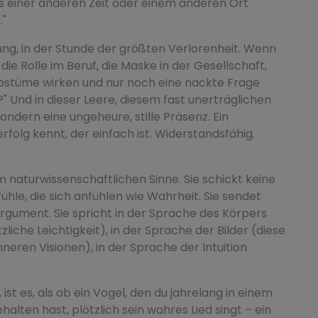
s einer anderen Zeit oder einem anderen Ort
."
ung, in der Stunde der größten Verlorenheit. Wenn
 die Rolle im Beruf, die Maske in der Gesellschaft,
 Kostüme wirken und nur noch eine nackte Frage
m?" Und in dieser Leere, diesem fast unerträglichen
ondern eine ungeheure, stille Präsenz. Ein
folg kennt, der einfach ist. Widerstandsfähig.
im naturwissenschaftlichen Sinne. Sie schickt keine
ühle, die sich anfühlen wie Wahrheit. Sie sendet
s Argument. Sie spricht in der Sprache des Körpers
zliche Leichtigkeit), in der Sprache der Bilder (diese
eren Visionen), in der Sprache der Intuition
, ist es, als ob ein Vogel, den du jahrelang in einem
alten hast, plötzlich sein wahres Lied singt – ein