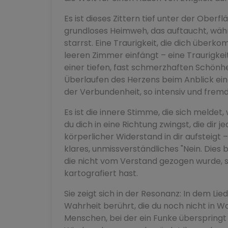
Es ist dieses Zittern tief unter der Oberf
grundloses Heimweh, das auftaucht, wäh
starrst. Eine Traurigkeit, die dich über
leeren Zimmer einfängt – eine Traurigkeit,
einer tiefen, fast schmerzhaften Schönhei
Überlaufen des Herzens beim Anblick ei
der Verbundenheit, so intensiv und fremd,
Es ist die innere Stimme, die sich melde
du dich in eine Richtung zwingst, die dir 
körperlicher Widerstand in dir aufsteigt – 
klares, unmissverständliches "Nein. Dies b
die nicht vom Verstand gezogen wurde, s
kartografiert hast.
Sie zeigt sich in der Resonanz: In dem Lie
Wahrheit berührt, die du noch nicht in W
Menschen, bei der ein Funke überspringt 