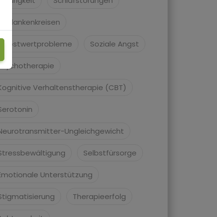
Traurigkeit
Schlafstörungen
Gedankenkreisen
Selbstwertprobleme
Soziale Angst
Psychotherapie
Kognitive Verhaltenstherapie (CBT)
Serotonin
Neurotransmitter-Ungleichgewicht
Stressbewältigung
Selbstfürsorge
Emotionale Unterstützung
Stigmatisierung
Therapieerfolg