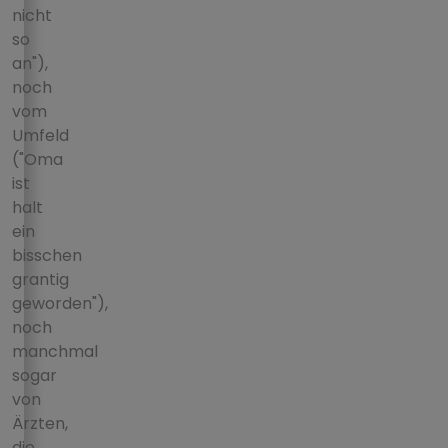
nicht
so
an"),
noch
vom
Umfeld
("Oma
ist
halt
ein
bisschen
grantig
geworden"),
noch
manchmal
sogar
von
Ärzten,
die