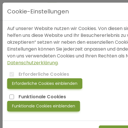
Wenn
Hauptmenü
sich
Cookie-Einstellungen
die
Finsternis
Auf unserer Website nutzen wir Cookies. Von diesen si
auf
Expertensuche
helfen uns diese Website und Ihr Besuchererlebnis zu v
leisen
akzeptieren“ setzen wir neben den essenziellen Cookie
Sohlen
Einstellungen können Sie jederzeit anpassen und ände
anschleicht
Blog
Altersdepression
von uns verwendeten Cookies und Ihren Rechten als Nu
–
Datenschutzerklärung
.
FAQ
Wenn
Erforderliche Cookies
sich
Erforderliche Cookies einblenden
SOS
die
Finsternis
Funktionale Cookies
jetzt
auf
Funktionale Cookies einblenden
anmelden!
leisen
Sohlen