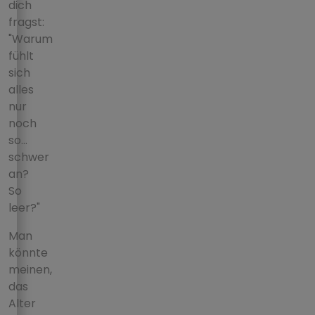
dich
fragst:
"Warum
fühlt
sich
alles
nur
noch
so...
schwer
an?
So
leer?"
Man
könnte
meinen,
das
Alter